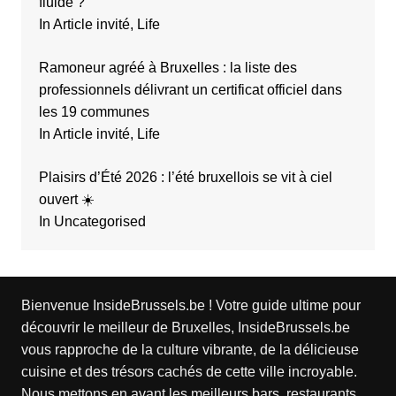
fluide ?
In Article invité, Life
Ramoneur agréé à Bruxelles : la liste des
professionnels délivrant un certificat officiel dans
les 19 communes
In Article invité, Life
Plaisirs d’Été 2026 : l’été bruxellois se vit à ciel
ouvert ☀️
In Uncategorised
Bienvenue InsideBrussels.be ! Votre guide ultime pour
découvrir le meilleur de Bruxelles, InsideBrussels.be
vous rapproche de la culture vibrante, de la délicieuse
cuisine et des trésors cachés de cette ville incroyable.
Nous mettons en avant les meilleurs bars, restaurants,