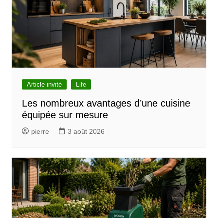
i
o
n
d
e
l
Article invité
Life
’
Les nombreux avantages d’une cuisine
équipée sur mesure
a
r
pierre
3 août 2026
t
i
c
l
e