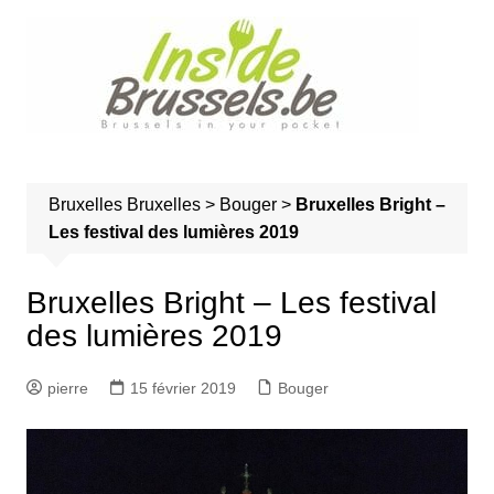
A
l
l
e
r
a
u
Bruxelles
Bruxelles
>
Bouger
>
Bruxelles Bright –
c
Les festival des lumières 2019
o
n
t
Bruxelles Bright – Les festival
e
des lumières 2019
n
u
pierre
15 février 2019
Bouger