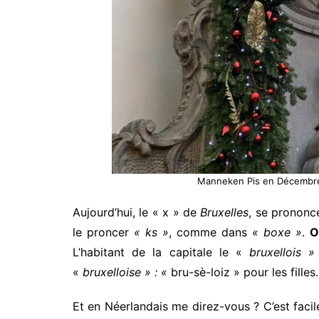
Manneken Pis en Décembre à
Aujourd’hui, le « x » de
Bruxelles
, se pronon
le proncer
« ks »
, comme dans
« boxe »
.
O
L’habitant de la capitale le «
bruxellois
«
bruxelloise » : «
bru-sè-loiz » pour les filles.
Et en Néerlandais me direz-vous ? C’est facile,