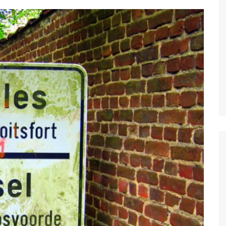
ivités gratuites à
xelles
lles
les
onuments et attractions
tiques
Découvrez les
rs monuments et attractions
ques à visiter et voir à
les
ure, Parcs et Jardin à
lles
sées et
ies
Découvez les
rs musées et galleries à
 à Bruxelles