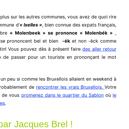
r plus sur les autres communes, vous avez de quoi rire
ommune d’
« Ixelles »
, bien connue des expats français,
lèbre
« Molenbeek » se prononce « Molenbék »
,
 se prononcent bel et bien
-ék
et non -èck comme
atin! Vous pouvez dès à présent faire
des aller retour
e de passer pour un touriste en prononçant le mot
st un peu si comme les Bruxellois allaient en weekend à
 probablement de
rencontrer les vrais Bruxellois.
Votre
t de vous
promenez dans le quartier du Sablon
où
le
les
.
par Jacques Brel !