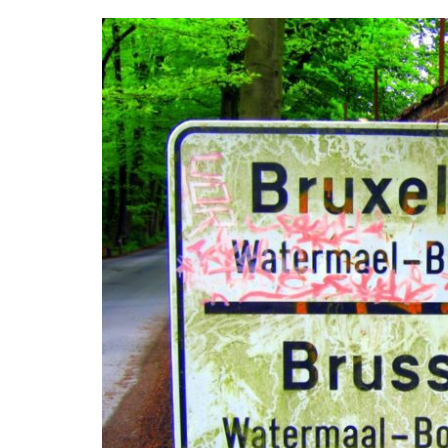
Bruxelles quand il pleut
💰 Act
Acheter en ligne à Bru
Les meilleurs endroits de
Bruxe
Acheter local à Bruxel
Bruxelles
🏛️ M
Bruxelles BIO!
Brusselslife
touris
meilleu
touristi
Bruxel
🌳 Nat
Bruxe
🎨 Mu
Galler
meilleu
Visiter