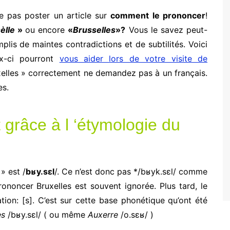
e pas poster un article sur
comment le prononcer
!
èlle
»
ou encore
«
Brusselles
»?
Vous le savez peut-
mplis de maintes contradictions et de subtilités. Voici
x-ci pourront
vous aider lors de votre visite de
elles » correctement ne demandez pas à un français.
es.
grâce à l ‘étymologie du
» est /
bʁy.sɛl
/. Ce n’est donc pas */bʁyk.sɛl/ comme
rononcer Bruxelles est souvent ignorée. Plus tard, le
tion: [s]. C’est sur cette base phonétique qu’ont été
es
/bʁy.sɛl/ ( ou même
Auxerre
/o.sɛʁ/ )