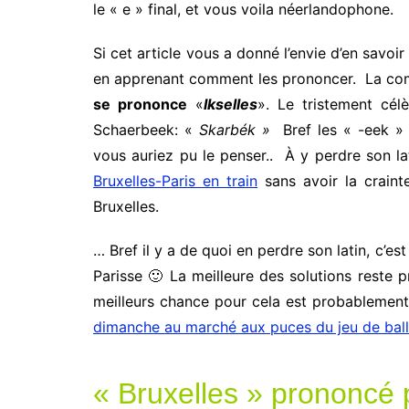
le « e » final, et vous voila néerlandophone.
Si cet article vous a donné l’envie d’en savoi
en apprenant comment les prononcer. La c
se prononce
«
Ikselles
». Le tristement cé
Schaerbeek: «
Skarbék »
Bref les « -eek »
vous auriez pu le penser.. À y perdre son l
Bruxelles-Paris en train
sans avoir la craint
Bruxelles.
… Bref il y a de quoi en perdre son latin, c’e
Parisse 🙂 La meilleure des solutions reste
meilleurs chance pour cela est probablemen
dimanche au marché aux puces du jeu de bal
« Bruxelles » prononcé 