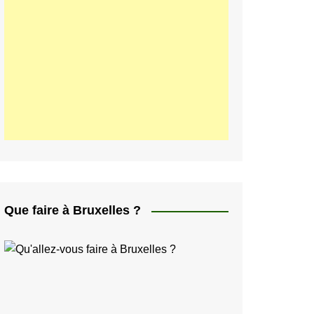
ελληνικά
日本人
Svenska
Italiano
한국인
Portugués
Polski
Que faire à Bruxelles ?