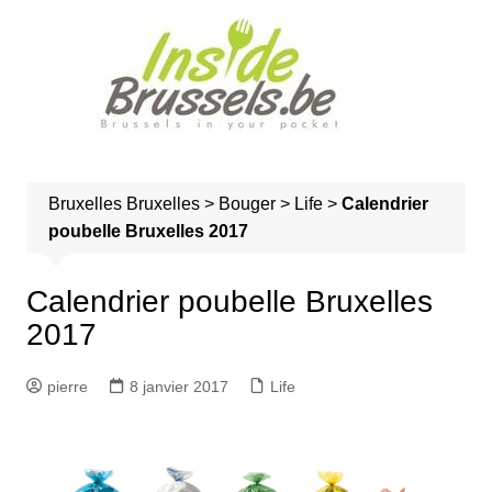
A
l
l
e
r
a
u
Bruxelles
Bruxelles
>
Bouger
>
Life
>
Calendrier
c
poubelle Bruxelles 2017
o
n
t
Calendrier poubelle Bruxelles
e
2017
n
u
pierre
8 janvier 2017
Life