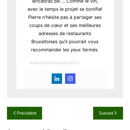
Bricabrac.be … Comme le vin,
avec le temps le projet se bonifie!
Pierre n’hésite pas à partager ses
coups de cœur et ses meilleures
adresses de restaurants
Bruxelloises qu’il pourrait vous
recommander les yeux fermés.
www.insidebrussels.be/V2
N
Précédent
Suivant
a
v