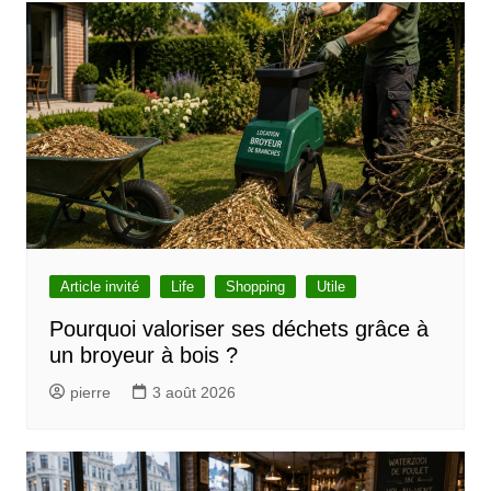
i
c
l
e
Article invité
Life
Shopping
Utile
Pourquoi valoriser ses déchets grâce à
un broyeur à bois ?
pierre
3 août 2026