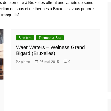
 de bien-être à Bruxelles offrent une variété de soins
gratuites à
s
ection de spas et de thermes à Bruxelles, vous pourrez
ranquillité.
s et attractions
Découvrez les
ents et attractions
siter et voir à
Bien-être
Thermes & Spa
Waer Waters – Welness Grand
arcs et Jardin à
Bigard (Bruxelles)
t
pierre
26 mai 2015
0
couvez les
s et galleries à
les