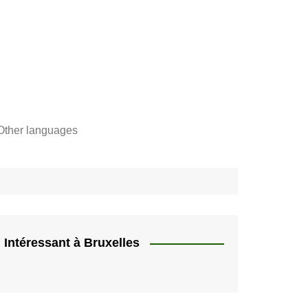
Other languages
Français
"
Català
"]
Nederlands
e,
English
Intéressant à Bruxelles
rs
Español
quer
HU
Deutsch