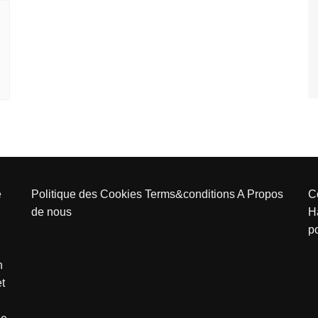
e
Politique des Cookies
Terms&conditions
A Propos
C
de nous
H
p
n
et