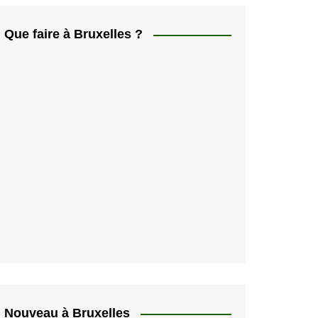
ελληνικά
日本人
Que faire à Bruxelles ?
Svenska
Italiano
한국인
Portugués
Polski
Nouveau à Bruxelles