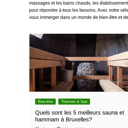
massages et les bains chauds, les établissements
Bruxelles quand il pleut
💰 Activités 
Acheter en ligne à Bruxelle
pour répondre à tous les besoins. Avec notre sél
Les meilleurs endroits de
Bruxelles
vous immerger dans un monde de bien-être et de t
Acheter local à Bruxelles
Bruxelles
🏛️ Monument
Bruxelles BIO!
Brusselslife
touristiques
meilleurs monum
touristiques à vi
Bruxelles
🌳 Nature, P
Bruxelles
🎨 Musées e
Galleries
Dé
meilleurs musée
Visiter à Bruxel
Bien-être
Thermes & Spa
Quels sont les 5 meilleurs sauna et
hammam à Bruxelles?