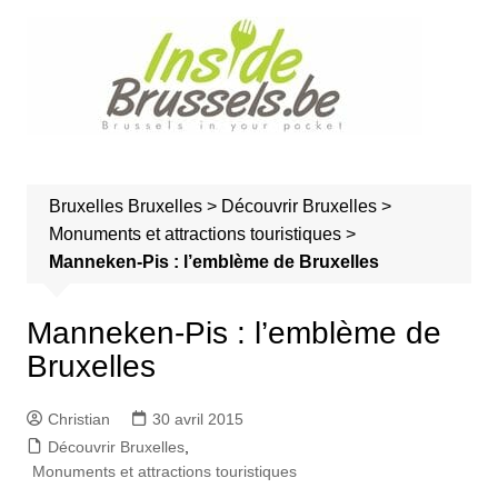
A
l
l
e
r
a
u
Bruxelles
Bruxelles
>
Découvrir Bruxelles
>
c
Monuments et attractions touristiques
>
o
Manneken-Pis : l’emblème de Bruxelles
n
t
e
Manneken-Pis : l’emblème de
n
Bruxelles
u
Christian
30 avril 2015
Découvrir Bruxelles
,
Monuments et attractions touristiques