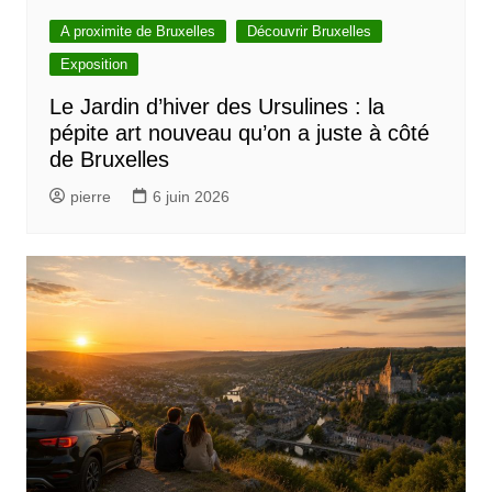
e
l
A proximite de Bruxelles
Découvrir Bruxelles
’
Exposition
a
Le Jardin d’hiver des Ursulines : la
pépite art nouveau qu’on a juste à côté
r
de Bruxelles
t
pierre
6 juin 2026
i
c
l
e