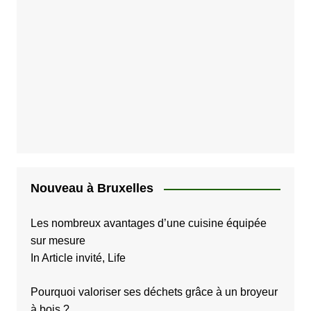
p
u
b
l
i
c
a
t
i
Nouveau à Bruxelles
o
Les nombreux avantages d’une cuisine équipée
n
sur mesure
s
In Article invité, Life
Pourquoi valoriser ses déchets grâce à un broyeur
à bois ?