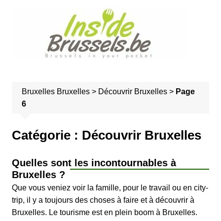
A
l
l
e
r
a
u
Bruxelles
Bruxelles
>
Découvrir Bruxelles
>
Page
c
6
o
n
t
Catégorie :
Découvrir Bruxelles
e
n
Quelles sont les incontournables à
u
Bruxelles ?
Que vous veniez voir la famille, pour le travail ou en city-
trip, il y a toujours des choses à faire et à découvrir à
Bruxelles. Le tourisme est en plein boom à Bruxelles.