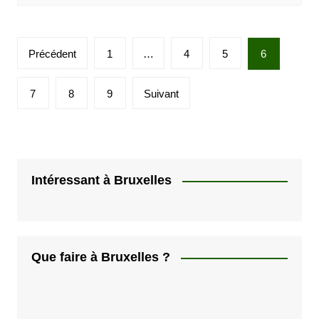
P
Précédent
1
…
4
5
6
a
g
7
8
9
Suivant
i
n
a
t
Intéressant à Bruxelles
i
o
n
Que faire à Bruxelles ?
d
e
s