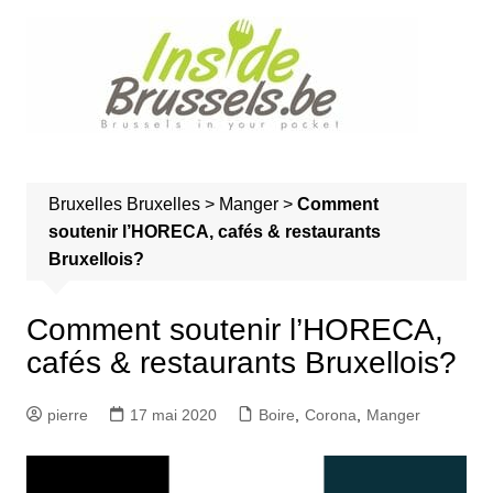
A
l
l
e
r
a
u
Bruxelles
Bruxelles
>
Manger
>
Comment
c
soutenir l’HORECA, cafés & restaurants
o
Bruxellois?
n
t
e
Comment soutenir l’HORECA,
n
cafés & restaurants Bruxellois?
u
pierre
17 mai 2020
Boire
,
Corona
,
Manger