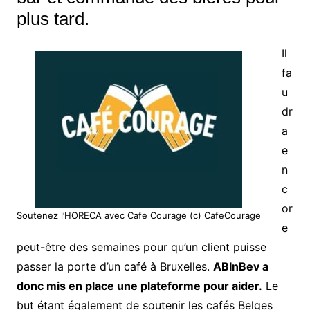
plus tard.
Il
fa
u
dr
a
e
n
c
or
Soutenez l’HORECA avec Cafe Courage (c) CafeCourage
e
peut-être des semaines pour qu’un client puisse
passer la porte d’un café à Bruxelles.
ABInBev a
donc mis en place une plateforme pour aider.
Le
but étant également de soutenir les cafés Belges