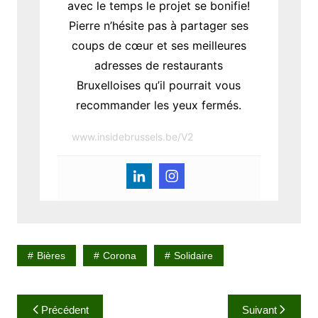
avec le temps le projet se bonifie!
Pierre n’hésite pas à partager ses
coups de cœur et ses meilleures
adresses de restaurants
Bruxelloises qu’il pourrait vous
recommander les yeux fermés.
www.insidebrussels.be/V2
Bières
Corona
Solidaire
N
Précédent
Suivant