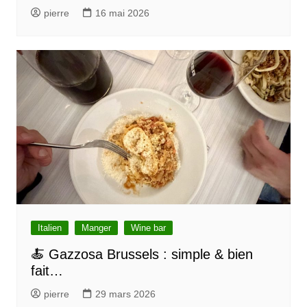
pierre
16 mai 2026
t
i
c
l
e
Italien
Manger
Wine bar
🍝 Gazzosa Brussels : simple & bien
fait…
pierre
29 mars 2026