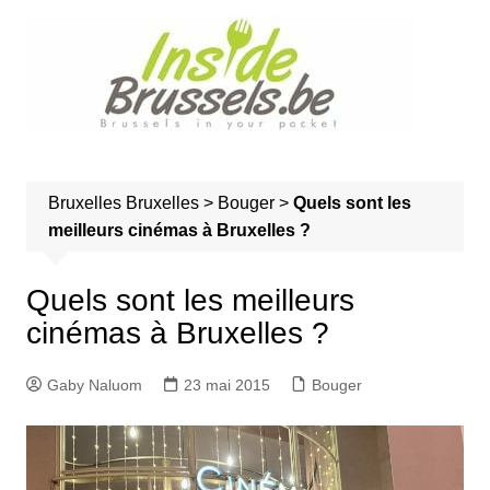
A
l
l
e
r
a
u
Bruxelles
Bruxelles
>
Bouger
>
Quels sont les
c
meilleurs cinémas à Bruxelles ?
o
n
t
Quels sont les meilleurs
e
cinémas à Bruxelles ?
n
u
Gaby Naluom
23 mai 2015
Bouger