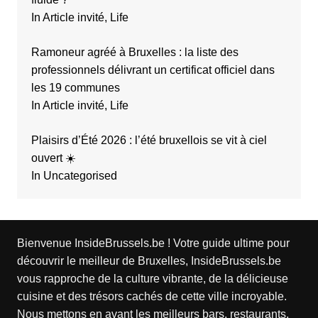
In Article invité, Life
Ramoneur agréé à Bruxelles : la liste des
professionnels délivrant un certificat officiel dans
les 19 communes
In Article invité, Life
Plaisirs d’Été 2026 : l’été bruxellois se vit à ciel
ouvert ☀️
In Uncategorised
Bienvenue InsideBrussels.be ! Votre guide ultime pour
découvrir le meilleur de Bruxelles, InsideBrussels.be
vous rapproche de la culture vibrante, de la délicieuse
cuisine et des trésors cachés de cette ville incroyable.
Nous mettons en avant les meilleurs bars, restaurants,