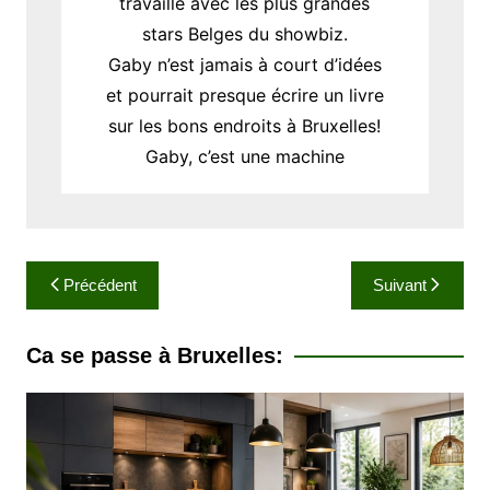
travaillé avec les plus grandes
stars Belges du showbiz.
Gaby n’est jamais à court d’idées
et pourrait presque écrire un livre
sur les bons endroits à Bruxelles!
Gaby, c’est une machine
N
Précédent
Suivant
a
v
Ca se passe à Bruxelles:
i
g
a
t