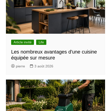
i
o
n
d
e
l
Article invité
Life
’
Les nombreux avantages d’une cuisine
équipée sur mesure
a
r
pierre
3 août 2026
t
i
c
l
e