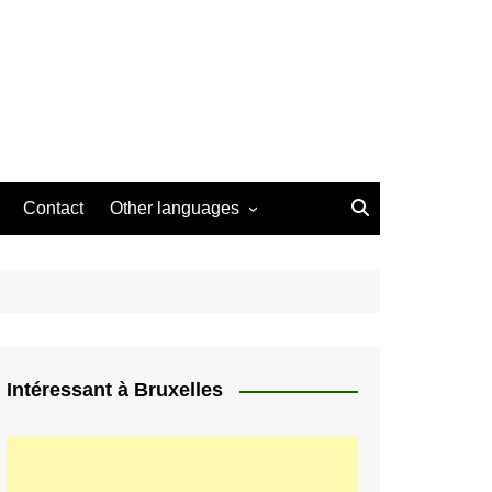
Contact
Other languages
ière
Français
t à Bruxelles
attachment_12947"
Català
nter" width="300"]
à Bruxelles (c)
Nederlands
 Krawczyk
ion] Fan de Padle,
English
h, Skateboard…
ouvé les meilleurs
Intéressant à Bruxelles
Español
ous pouvez pratiquer
féré à Bruxelles.
HU
elles
Deutsch