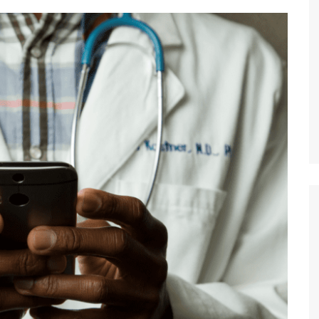
ivités gratuites à
xelles
lles
les
onuments et attractions
tiques
Découvrez les
rs monuments et attractions
ques à visiter et voir à
les
ure, Parcs et Jardin à
lles
sées et
ies
Découvez les
rs musées et galleries à
 à Bruxelles