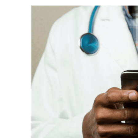
Bruxelles quand il pleut
💰 Act
Acheter en ligne à Bru
Les meilleurs endroits de
Bruxe
Acheter local à Bruxel
Bruxelles
🏛️ M
Bruxelles BIO!
Brusselslife
touris
meilleu
touristi
Bruxel
🌳 Nat
Bruxe
🎨 Mu
Galler
meilleu
Visiter