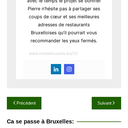
avec le temps le projet se bonifie!
Pierre n’hésite pas à partager ses
coups de cœur et ses meilleures
adresses de restaurants
Bruxelloises qu’il pourrait vous
recommander les yeux fermés.
www.insidebrussels.be/V2
N
Précédent
Suivant
a
v
Ca se passe à Bruxelles:
i