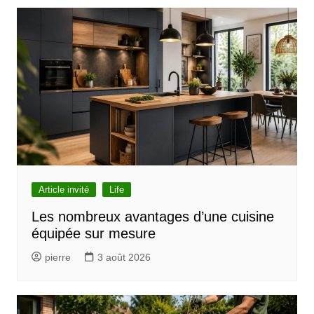
g
a
t
i
o
n
d
e
l
Article invité
Life
’
Les nombreux avantages d’une cuisine
équipée sur mesure
a
r
pierre
3 août 2026
t
i