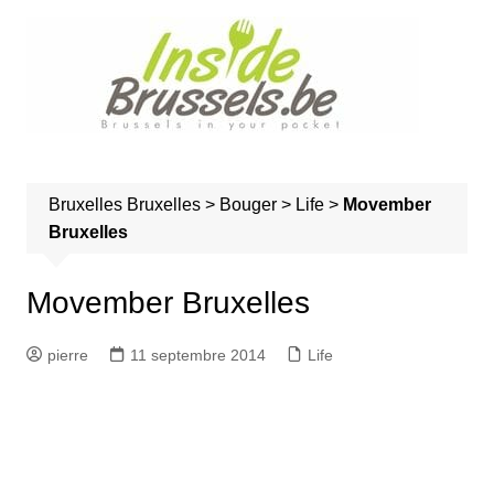
A
l
l
e
r
a
u
Bruxelles
Bruxelles
>
Bouger
>
Life
>
Movember
c
Bruxelles
o
n
t
Movember Bruxelles
e
n
pierre
11 septembre 2014
Life
u