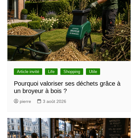
c
l
e
Article invité
Life
Shopping
Utile
Pourquoi valoriser ses déchets grâce à
un broyeur à bois ?
pierre
3 août 2026