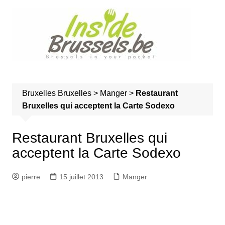
A
l
l
e
r
a
u
Bruxelles
Bruxelles
>
Manger
>
Restaurant
c
Bruxelles qui acceptent la Carte Sodexo
o
n
t
Restaurant Bruxelles qui
e
acceptent la Carte Sodexo
n
u
pierre
15 juillet 2013
Manger