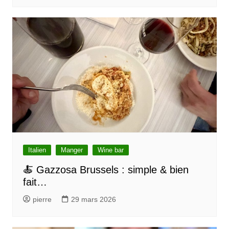
i
c
l
e
Italien
Manger
Wine bar
🍝 Gazzosa Brussels : simple & bien
fait…
pierre
29 mars 2026