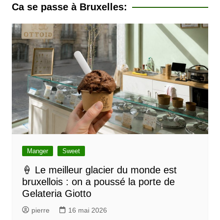
v
Ca se passe à Bruxelles:
i
g
a
t
i
o
n
d
e
l
Manger
Sweet
’
🍦 Le meilleur glacier du monde est
bruxellois : on a poussé la porte de
a
Gelateria Giotto
r
pierre
16 mai 2026
t