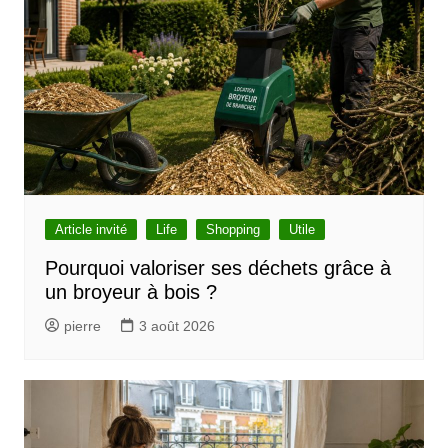
a
t
i
o
n
d
e
l
Article invité
Life
Shopping
Utile
’
Pourquoi valoriser ses déchets grâce à
un broyeur à bois ?
a
r
pierre
3 août 2026
t
i
c