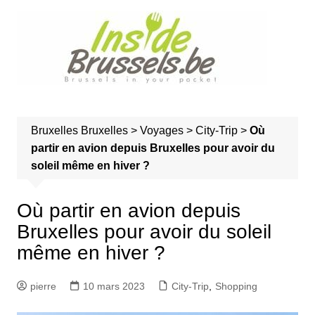
A
l
l
e
r
a
u
Bruxelles
Bruxelles
>
Voyages
>
City-Trip
>
Où
c
partir en avion depuis Bruxelles pour avoir du
o
soleil même en hiver ?
n
t
e
Où partir en avion depuis
n
Bruxelles pour avoir du soleil
u
même en hiver ?
pierre
10 mars 2023
City-Trip
,
Shopping