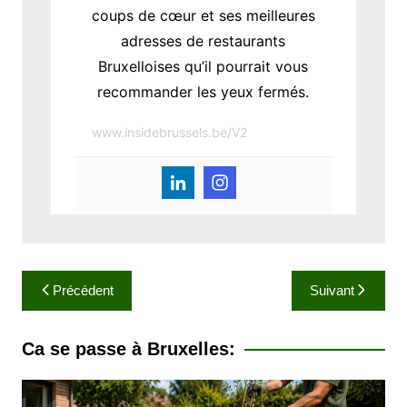
coups de cœur et ses meilleures
adresses de restaurants
Bruxelloises qu’il pourrait vous
recommander les yeux fermés.
www.insidebrussels.be/V2
N
Précédent
Suivant
a
v
Ca se passe à Bruxelles:
i
g