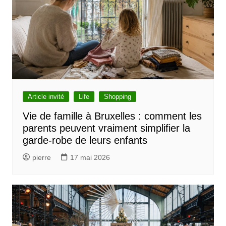
l
e
Article invité
Life
Shopping
Vie de famille à Bruxelles : comment les
parents peuvent vraiment simplifier la
garde-robe de leurs enfants
pierre
17 mai 2026