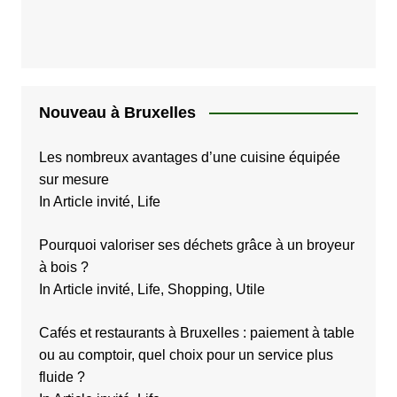
l
i
c
a
Nouveau à Bruxelles
t
i
Les nombreux avantages d’une cuisine équipée
sur mesure
o
In Article invité, Life
n
s
Pourquoi valoriser ses déchets grâce à un broyeur
à bois ?
In Article invité, Life, Shopping, Utile
Cafés et restaurants à Bruxelles : paiement à table
ou au comptoir, quel choix pour un service plus
fluide ?