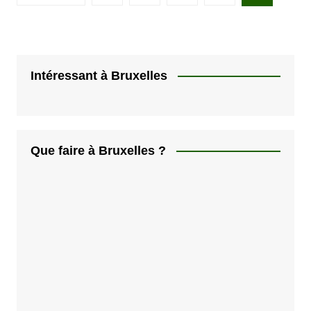
a
g
i
n
Intéressant à Bruxelles
a
t
i
Que faire à Bruxelles ?
o
n
d
e
s
p
u
b