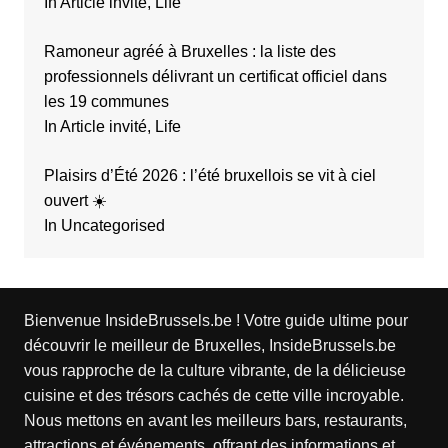
In Article invité, Life
Ramoneur agréé à Bruxelles : la liste des
professionnels délivrant un certificat officiel dans
les 19 communes
In Article invité, Life
Plaisirs d’Été 2026 : l’été bruxellois se vit à ciel
ouvert ☀️
In Uncategorised
Bienvenue InsideBrussels.be ! Votre guide ultime pour
découvrir le meilleur de Bruxelles, InsideBrussels.be
vous rapproche de la culture vibrante, de la délicieuse
cuisine et des trésors cachés de cette ville incroyable.
Nous mettons en avant les meilleurs bars, restaurants,
attractions et événements, offrant des informations et