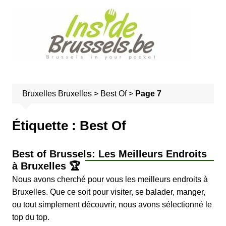
A
l
l
e
r
a
u
Bruxelles
Bruxelles
>
Best Of
>
Page 7
c
o
n
Étiquette :
Best Of
t
e
Best of Brussels: Les Meilleurs Endroits
n
à Bruxelles 🏆
u
Nous avons cherché pour vous les meilleurs endroits à
Bruxelles. Que ce soit pour visiter, se balader, manger,
ou tout simplement découvrir, nous avons sélectionné le
top du top.