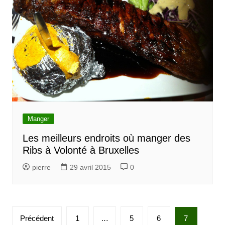
Manger
Les meilleurs endroits où manger des
Ribs à Volonté à Bruxelles
pierre
29 avril 2015
0
P
Précédent
1
…
5
6
7