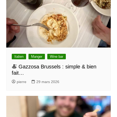
l
e
Italien
Manger
Wine bar
🍝 Gazzosa Brussels : simple & bien
fait…
pierre
29 mars 2026