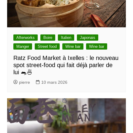
Afterworks
Boire
Italien
Japonais
Manger
Street food
Wine bar
Wine bar
Ratz Food Market à Ixelles : le nouveau
spot street-food qui fait déjà parler de
lui 🐀🍜
pierre
10 mars 2026