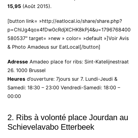
15,95
(Août 2015).
[button link= »http://eatlocal.io/share/share.php?
p=ChIJg4qox4fDw0cRdjXCHK8kPj4&u=1796768400
580537″ target= »new » color= »default »]Voir Avis
& Photo Amadeus sur EatLocal[/button]
Adresse
Amadeo place for ribs: Sint-Katelijnestraat
26. 1000 Brussel
Heures
d’ouverture: 7jours sur 7. Lundi-Jeudi &
Samedi: 18:30 – 23:00 Vendredi-Samedi: 18:00 –
00:00
2. Ribs à volonté place Jourdan au
Schievelavabo Etterbeek