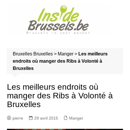
A
l
l
e
r
a
u
Bruxelles
Bruxelles
>
Manger
>
Les meilleurs
c
endroits où manger des Ribs à Volonté à
o
Bruxelles
n
t
e
Les meilleurs endroits où
n
manger des Ribs à Volonté à
u
Bruxelles
pierre
29 avril 2015
Manger