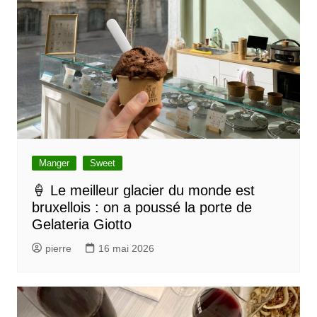
a
t
i
o
n
d
e
l
Manger
Sweet
’
🍦 Le meilleur glacier du monde est
bruxellois : on a poussé la porte de
a
Gelateria Giotto
r
pierre
16 mai 2026
t
i
c