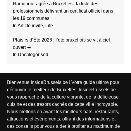
Ramoneur agréé à Bruxelles : la liste des
professionnels délivrant un certificat officiel dans
les 19 communes
In Article invité, Life
Plaisirs d’Été 2026 : l’été bruxellois se vit à ciel
ouvert ☀️
In Uncategorised
Bienvenue InsideBrussels.be ! Votre guide ultime pour
découvrir le meilleur de Bruxelles, InsideBrussels.be
vous rapproche de la culture vibrante, de la délicieuse
cuisine et des trésors cachés de cette ville incroyable.
Nous mettons en avant les meilleurs bars, restaurants,
attractions et événements, offrant des informations et
des conseils pour vous aider à profiter au maximum de