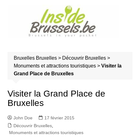
A
l
l
e
r
a
u
Bruxelles
Bruxelles
>
Découvrir Bruxelles
>
c
Monuments et attractions touristiques
>
Visiter la
o
Grand Place de Bruxelles
n
t
e
Visiter la Grand Place de
n
Bruxelles
u
John Doe
17 février 2015
Découvrir Bruxelles
,
Monuments et attractions touristiques