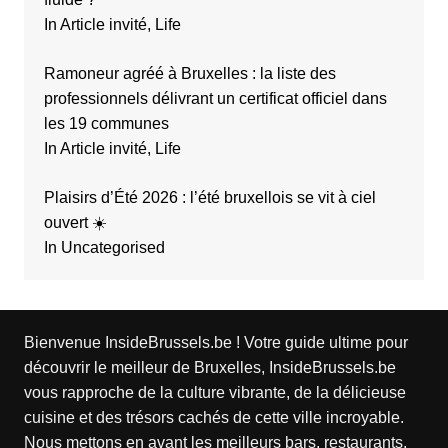
In Article invité, Life
Ramoneur agréé à Bruxelles : la liste des
professionnels délivrant un certificat officiel dans
les 19 communes
In Article invité, Life
Plaisirs d’Été 2026 : l’été bruxellois se vit à ciel
ouvert ☀️
In Uncategorised
Bienvenue InsideBrussels.be ! Votre guide ultime pour
découvrir le meilleur de Bruxelles, InsideBrussels.be
vous rapproche de la culture vibrante, de la délicieuse
cuisine et des trésors cachés de cette ville incroyable.
Nous mettons en avant les meilleurs bars, restaurants,