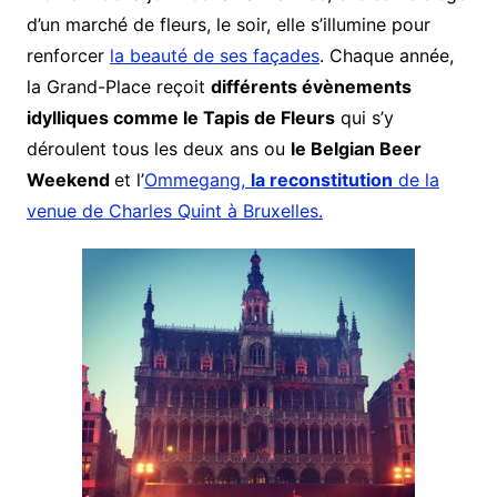
d’un marché de fleurs, le soir, elle s’illumine pour
renforcer
la beauté de ses façades
. Chaque année,
la Grand-Place reçoit
différents évènements
idylliques comme le Tapis de Fleurs
qui s’y
déroulent tous les deux ans ou
le Belgian Beer
Weekend
et l’
Ommegang,
la reconstitution
de la
venue de Charles Quint à Bruxelles.