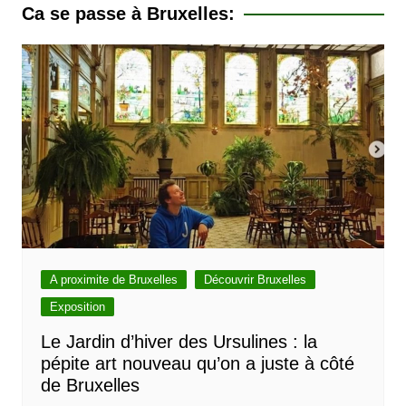
v
Ca se passe à Bruxelles:
i
g
a
t
i
o
n
d
e
l
A proximite de Bruxelles
Découvrir Bruxelles
’
Exposition
a
Le Jardin d’hiver des Ursulines : la
pépite art nouveau qu’on a juste à côté
r
de Bruxelles
t