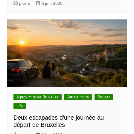
pierre
6 juin 2026
i
c
l
e
A proximite de Bruxelles
Article invité
Bouger
Life
Deux escapades d’une journée au
départ de Bruxelles