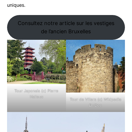
uniques.
Consultez notre article sur les vestiges
de l’ancien Bruxelles
Tour Japonais (c) Pierre
Halleux
Tour de Villers (c) Wikipedia
EmDee