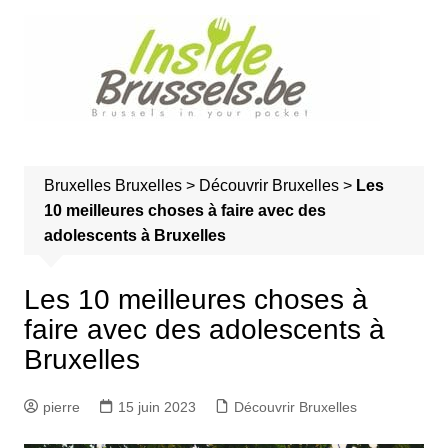
A
l
l
e
r
a
u
Bruxelles
Bruxelles
>
Découvrir Bruxelles
>
Les
c
10 meilleures choses à faire avec des
o
adolescents à Bruxelles
n
t
e
Les 10 meilleures choses à
n
faire avec des adolescents à
u
Bruxelles
pierre
15 juin 2023
Découvrir Bruxelles