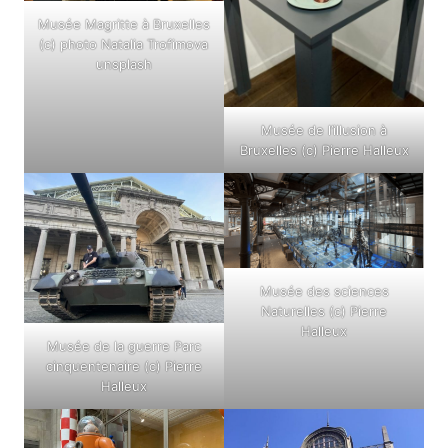
Musée Magritte à Bruxelles
(c) photo Natalia Trofimova
unsplash
Musée de l’illusion à
Bruxelles (c) Pierre Halleux
Musée des sciences
Naturelles (c) Pierre
Halleux
Musée de la guerre Parc
cinquentenaire (c) Pierre
Halleux