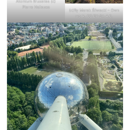
Atomium Bruxelles (c)
Pierre Halleuxa
(c)By Marek Śliwecki – Own
work, CC BY-SA 4.0,