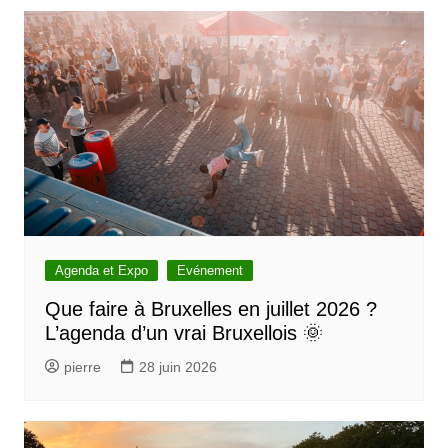
g
a
t
i
o
n
d
e
l
Agenda et Expo
Evénement
’
Que faire à Bruxelles en juillet 2026 ?
L’agenda d’un vrai Bruxellois 🌞
a
r
pierre
28 juin 2026
t
i