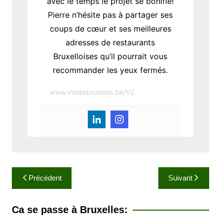
avec le temps le projet se bonifie!
Pierre n’hésite pas à partager ses
coups de cœur et ses meilleures
adresses de restaurants
Bruxelloises qu’il pourrait vous
recommander les yeux fermés.
www.insidebrussels.be/V2
N
Précédent
Suivant
a
v
Ca se passe à Bruxelles:
i