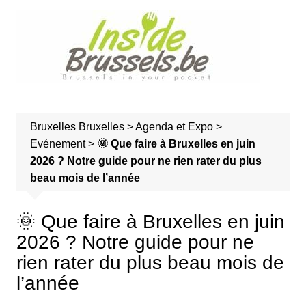
A
l
l
e
r
a
u
Bruxelles
Bruxelles
>
Agenda et Expo
>
c
Evénement
>
🌞 Que faire à Bruxelles en juin
o
2026 ? Notre guide pour ne rien rater du plus
n
beau mois de l’année
t
e
n
🌞 Que faire à Bruxelles en juin
u
2026 ? Notre guide pour ne
rien rater du plus beau mois de
l’année