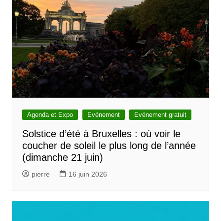
c
l
e
Agenda et Expo
Evénement
Evénement gratuit
Solstice d’été à Bruxelles : où voir le
coucher de soleil le plus long de l’année
(dimanche 21 juin)
pierre
16 juin 2026