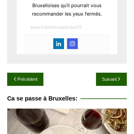
Bruxelloises qu’il pourrait vous
recommander les yeux fermés.
www.insidebrussels.be/V2
N
Précédent
Suivant
a
v
Ca se passe à Bruxelles:
i
g
a
t