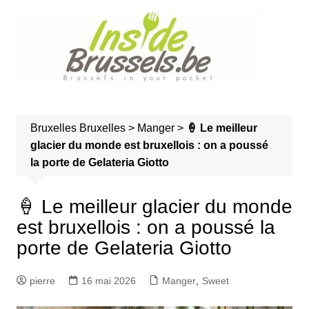
A
l
l
e
r
a
u
Bruxelles
Bruxelles
>
Manger
>
🍦 Le meilleur
c
glacier du monde est bruxellois : on a poussé
o
la porte de Gelateria Giotto
n
t
e
🍦 Le meilleur glacier du monde
n
est bruxellois : on a poussé la
u
porte de Gelateria Giotto
pierre
16 mai 2026
Manger
,
Sweet