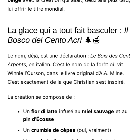
belge
avec la création qui allait, deux ans plus tard,
lui offrir le titre mondial.
La glace qui a tout fait basculer :
Il
Bosco dei Cento Acri
🌲🍯
Le nom, déjà, est une déclaration :
Le Bois des Cent
Arpents
, en italien. C’est le nom de la forêt où vit
Winnie l’Ourson, dans le livre original d’A.A. Milne.
C’est exactement de là que Christian s’est inspiré.
La création se compose de :
Un
fior di latte
infusé au
miel sauvage
et au
pin d’Écosse
Un
crumble de cèpes
(oui, vraiment)