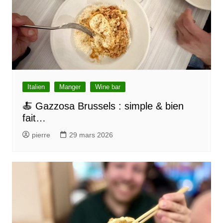
i
o
n
d
e
l
Italien
Manger
Wine bar
’
🍝 Gazzosa Brussels : simple & bien
fait…
a
r
pierre
29 mars 2026
t
i
c
l
e