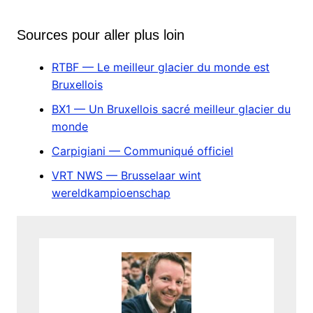
Sources pour aller plus loin
RTBF — Le meilleur glacier du monde est
Bruxellois
BX1 — Un Bruxellois sacré meilleur glacier du
monde
Carpigiani — Communiqué officiel
VRT NWS — Brusselaar wint
wereldkampioenschap