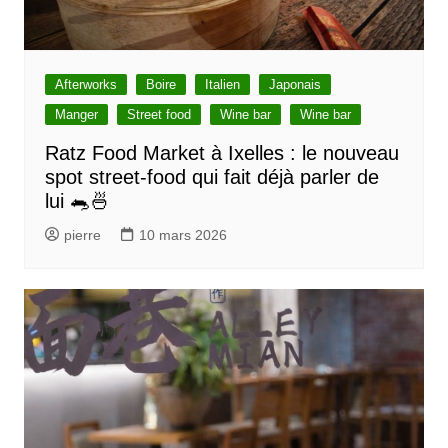
Afterworks
Boire
Italien
Japonais
Manger
Street food
Wine bar
Wine bar
Ratz Food Market à Ixelles : le nouveau
spot street-food qui fait déjà parler de
lui 🐀🍜
pierre
10 mars 2026