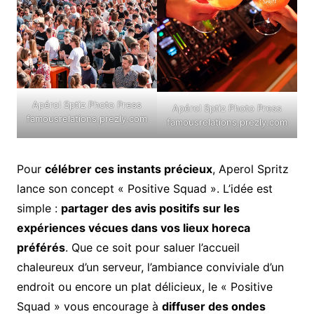
Apérol Sptiz Photo Press
Apérol Sptiz Photo Press
famousrelations.prezly.com
famousrelations.prezly.com
Pour
célébrer ces instants précieux
, Aperol Spritz
lance son concept « Positive Squad ». L’idée est
simple :
partager des avis positifs sur les
expériences vécues dans vos lieux horeca
préférés
. Que ce soit pour saluer l’accueil
chaleureux d’un serveur, l’ambiance conviviale d’un
endroit ou encore un plat délicieux, le « Positive
Squad » vous encourage à
diffuser des ondes