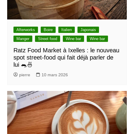
Afterworks
Boire
Italien
Japonais
Manger
Street food
Wine bar
Wine bar
Ratz Food Market à Ixelles : le nouveau
spot street-food qui fait déjà parler de
lui 🐀🍜
pierre
10 mars 2026