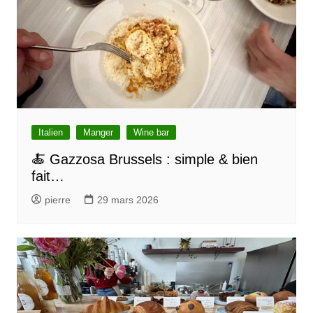
t
i
o
n
d
e
l
Italien
Manger
Wine bar
’
🍝 Gazzosa Brussels : simple & bien
fait…
a
r
pierre
29 mars 2026
t
i
c
l
e