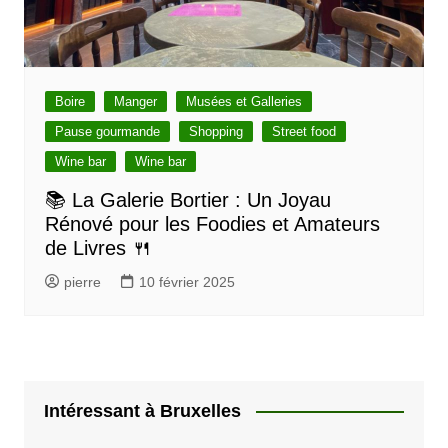
Boire
Manger
Musées et Galleries
Pause gourmande
Shopping
Street food
Wine bar
Wine bar
📚 La Galerie Bortier : Un Joyau
Rénové pour les Foodies et Amateurs
de Livres 🍴
pierre
10 février 2025
Intéressant à Bruxelles