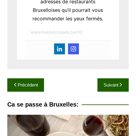
adresses de restaurants
Bruxelloises qu’il pourrait vous
recommander les yeux fermés.
www.insidebrussels.be/V2
N
Précédent
Suivant
a
v
Ca se passe à Bruxelles:
i
g
a