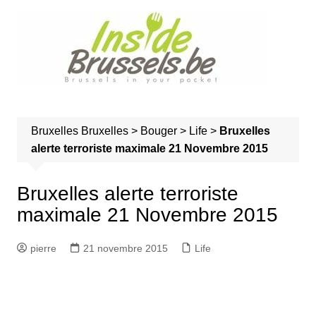
A
l
l
e
r
a
u
Bruxelles
Bruxelles
>
Bouger
>
Life
>
Bruxelles
c
alerte terroriste maximale 21 Novembre 2015
o
n
t
Bruxelles alerte terroriste
e
maximale 21 Novembre 2015
n
u
pierre
21 novembre 2015
Life