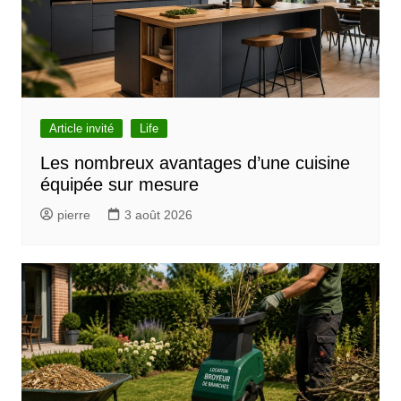
o
n
d
e
l
Article invité
Life
’
Les nombreux avantages d’une cuisine
équipée sur mesure
a
r
pierre
3 août 2026
t
i
c
l
e