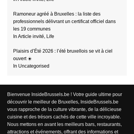
Ramoneur agréé à Bruxelles : la liste des
professionnels délivrant un certificat officiel dans
les 19 communes
In Article invité, Life
Plaisirs d’Été 2026 : l’été bruxellois se vit à ciel
ouvert ☀️
In Uncategorised
Bienvenue InsideBrussels.be ! Votre guide ultime pour
découvrir le meilleur de Bruxelles, InsideBrussels.be
vous rapproche de la culture vibrante, de la délicieuse
cuisine et des trésors cachés de cette ville incroyable.
Nous mettons en avant les meilleurs bars, restaurants,
attractions et événements, offrant des informations et