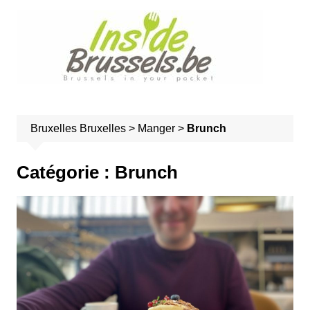
A
l
l
e
r
a
u
Bruxelles
Bruxelles
>
Manger
>
Brunch
c
o
n
Catégorie :
Brunch
t
e
n
u