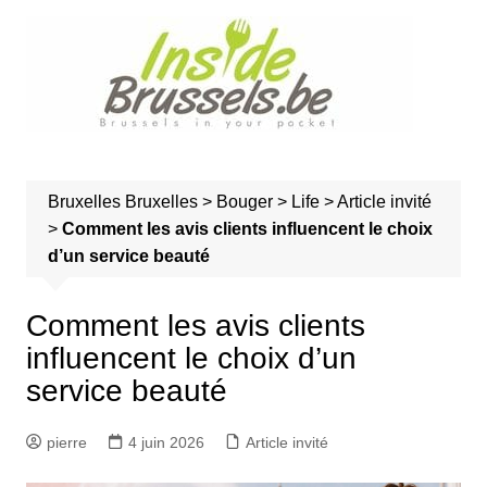
A
l
l
e
r
a
u
Bruxelles
Bruxelles
>
Bouger
>
Life
>
Article invité
c
>
Comment les avis clients influencent le choix
o
d’un service beauté
n
t
e
Comment les avis clients
n
influencent le choix d’un
u
service beauté
pierre
4 juin 2026
Article invité