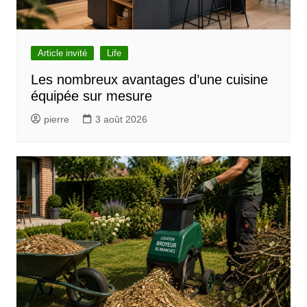
d
e
l
Article invité
Life
’
Les nombreux avantages d’une cuisine
équipée sur mesure
a
r
pierre
3 août 2026
t
i
c
l
e