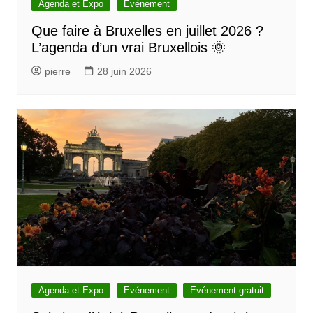
l
Agenda et Expo
Evénement
’
Que faire à Bruxelles en juillet 2026 ?
L’agenda d’un vrai Bruxellois 🌞
a
r
pierre
28 juin 2026
t
i
c
l
e
Agenda et Expo
Evénement
Evénement gratuit