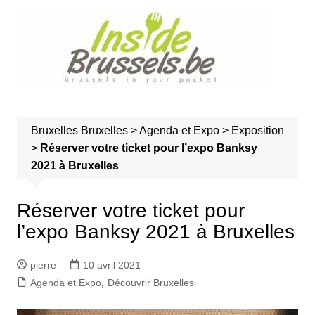
A
l
l
e
r
a
u
Bruxelles
Bruxelles
>
Agenda et Expo
>
Exposition
c
>
Réserver votre ticket pour l’expo Banksy
o
2021 à Bruxelles
n
t
e
Réserver votre ticket pour
n
l’expo Banksy 2021 à Bruxelles
u
pierre
10 avril 2021
Agenda et Expo
,
Découvrir Bruxelles