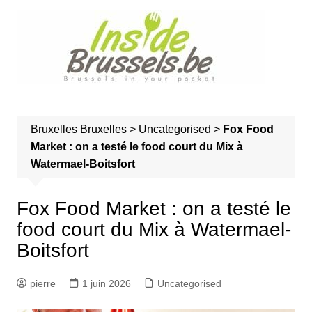
A
l
l
e
r
a
u
Bruxelles
Bruxelles
>
Uncategorised
>
Fox Food
c
Market : on a testé le food court du Mix à
o
Watermael-Boitsfort
n
t
e
Fox Food Market : on a testé le
n
food court du Mix à Watermael-
u
Boitsfort
pierre
1 juin 2026
Uncategorised