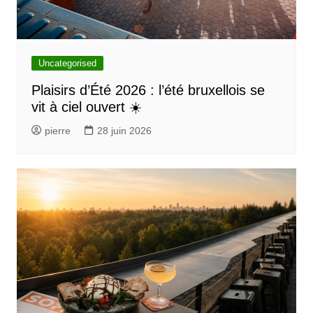
n
d
e
l
Uncategorised
’
Plaisirs d’Été 2026 : l’été bruxellois se
vit à ciel ouvert ☀️
a
r
pierre
28 juin 2026
t
i
c
l
e