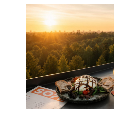
Bruxelles quand il pleut
💰 Activités 
Acheter en ligne à Bruxelle
Les meilleurs endroits de
Bruxelles
Acheter local à Bruxelles
Bruxelles
🏛️ Monument
Bruxelles BIO!
Brusselslife
touristiques
meilleurs monum
touristiques à vi
Bruxelles
🌳 Nature, P
Bruxelles
🎨 Musées e
Galleries
Dé
meilleurs musée
Visiter à Bruxel