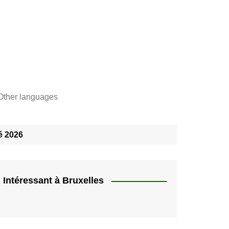
Other languages
Français
"
é 2026
Català
"]
Nederlands
e,
English
Intéressant à Bruxelles
rs
Español
quer
HU
Deutsch