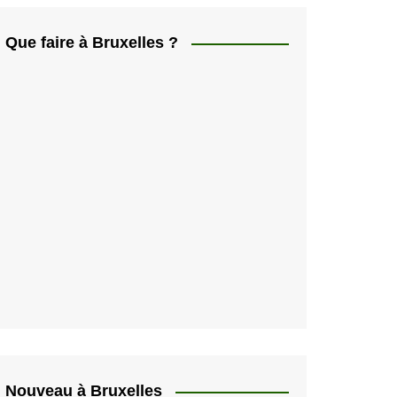
ελληνικά
日本人
Que faire à Bruxelles ?
Svenska
Italiano
한국인
Portugués
Polski
Nouveau à Bruxelles