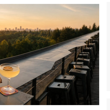
gratuites à
s
s et attractions
Découvrez les
ents et attractions
siter et voir à
arcs et Jardin à
t
couvez les
s et galleries à
les