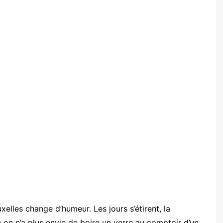
elles change d’humeur. Les jours s’étirent, la
n on n’a plus envie de boire un verre au comptoir d’un