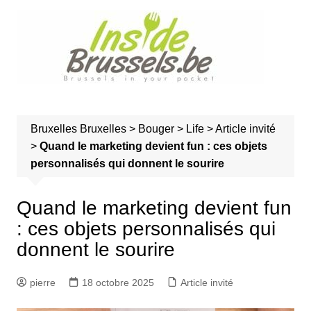
A
l
l
e
r
a
u
Bruxelles
Bruxelles
>
Bouger
>
Life
>
Article invité
c
>
Quand le marketing devient fun : ces objets
o
personnalisés qui donnent le sourire
n
t
e
Quand le marketing devient fun
n
: ces objets personnalisés qui
u
donnent le sourire
pierre
18 octobre 2025
Article invité