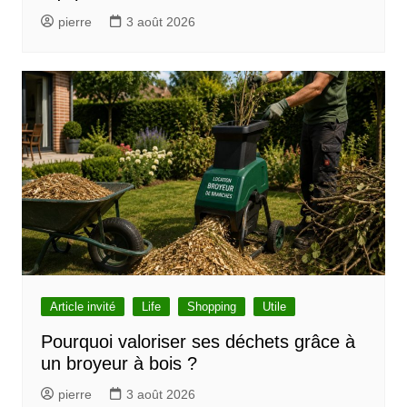
r
pierre
3 août 2026
t
i
c
l
e
Article invité
Life
Shopping
Utile
Pourquoi valoriser ses déchets grâce à
un broyeur à bois ?
pierre
3 août 2026