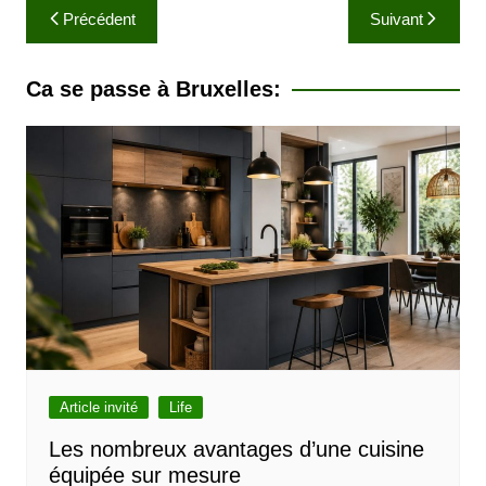
N
Précédent
Suivant
a
v
Ca se passe à Bruxelles:
i
g
a
t
i
o
n
d
e
l
Article invité
Life
’
Les nombreux avantages d’une cuisine
équipée sur mesure
a