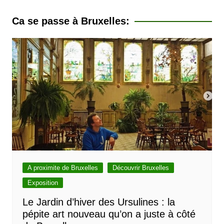
a
v
Ca se passe à Bruxelles:
i
g
a
t
i
o
n
d
e
l
A proximite de Bruxelles
Découvrir Bruxelles
’
Exposition
a
Le Jardin d’hiver des Ursulines : la
pépite art nouveau qu’on a juste à côté
r