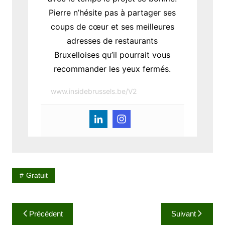
Pierre n’hésite pas à partager ses
coups de cœur et ses meilleures
adresses de restaurants
Bruxelloises qu’il pourrait vous
recommander les yeux fermés.
www.insidebrussels.be/V2
Gratuit
N
Précédent
Suivant