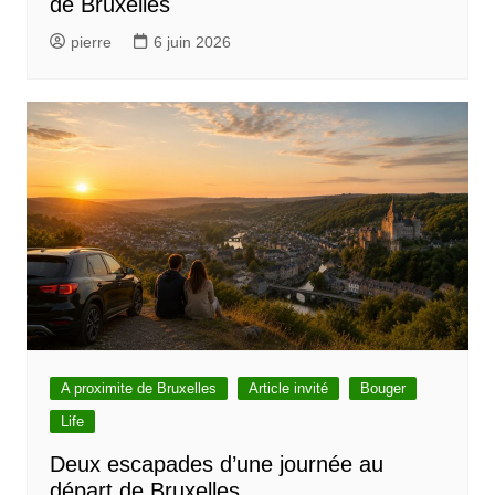
de Bruxelles
t
pierre
6 juin 2026
i
c
l
e
A proximite de Bruxelles
Article invité
Bouger
Life
Deux escapades d’une journée au
départ de Bruxelles