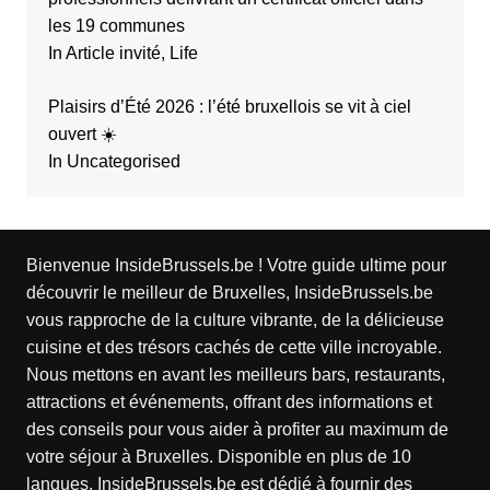
les 19 communes
In Article invité, Life
Plaisirs d’Été 2026 : l’été bruxellois se vit à ciel
ouvert ☀️
In Uncategorised
Bienvenue InsideBrussels.be ! Votre guide ultime pour
découvrir le meilleur de Bruxelles, InsideBrussels.be
vous rapproche de la culture vibrante, de la délicieuse
cuisine et des trésors cachés de cette ville incroyable.
Nous mettons en avant les meilleurs bars, restaurants,
attractions et événements, offrant des informations et
des conseils pour vous aider à profiter au maximum de
votre séjour à Bruxelles. Disponible en plus de 10
langues, InsideBrussels.be est dédié à fournir des