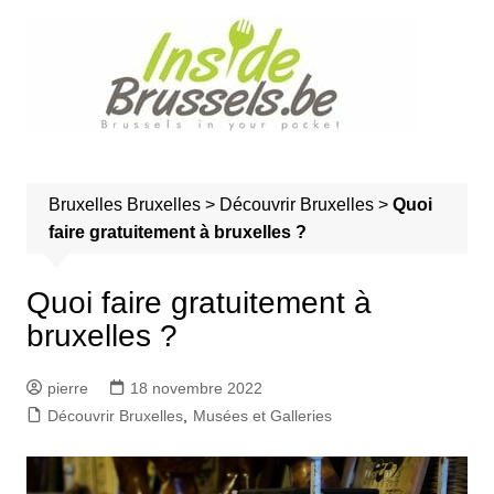
A
l
l
e
r
a
u
Bruxelles
Bruxelles
>
Découvrir Bruxelles
>
Quoi
c
faire gratuitement à bruxelles ?
o
n
t
Quoi faire gratuitement à
e
bruxelles ?
n
u
pierre
18 novembre 2022
Découvrir Bruxelles
,
Musées et Galleries