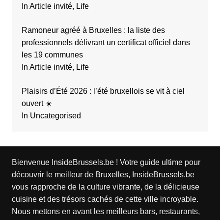
In Article invité, Life
Ramoneur agréé à Bruxelles : la liste des
professionnels délivrant un certificat officiel dans
les 19 communes
In Article invité, Life
Plaisirs d’Été 2026 : l’été bruxellois se vit à ciel
ouvert ☀️
In Uncategorised
Bienvenue InsideBrussels.be ! Votre guide ultime pour
découvrir le meilleur de Bruxelles, InsideBrussels.be
vous rapproche de la culture vibrante, de la délicieuse
cuisine et des trésors cachés de cette ville incroyable.
Nous mettons en avant les meilleurs bars, restaurants,