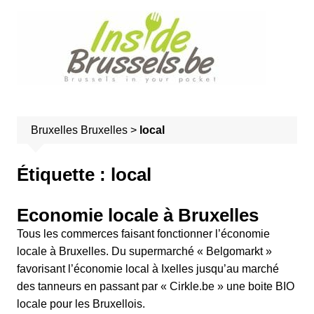
A
l
l
e
r
a
u
Bruxelles
Bruxelles
>
local
c
o
n
Étiquette :
local
t
e
Economie locale à Bruxelles
n
Tous les commerces faisant fonctionner l’économie
u
locale à Bruxelles. Du supermarché « Belgomarkt »
favorisant l’économie local à Ixelles jusqu’au marché
des tanneurs en passant par « Cirkle.be » une boite BIO
locale pour les Bruxellois.