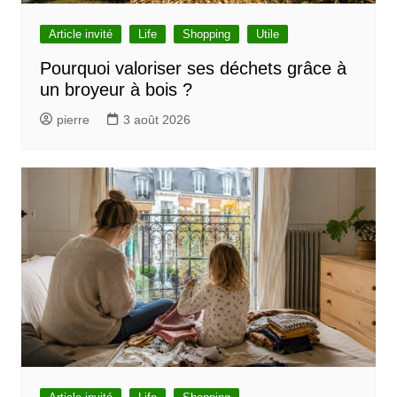
e
l
Article invité
Life
Shopping
Utile
’
Pourquoi valoriser ses déchets grâce à
un broyeur à bois ?
a
r
pierre
3 août 2026
t
i
c
l
e