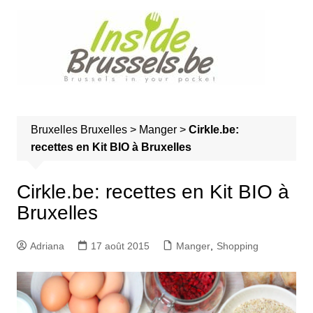
A
l
l
e
r
a
u
Bruxelles
Bruxelles
>
Manger
>
Cirkle.be:
c
recettes en Kit BIO à Bruxelles
o
n
t
Cirkle.be: recettes en Kit BIO à
e
Bruxelles
n
u
Adriana
17 août 2015
Manger
,
Shopping