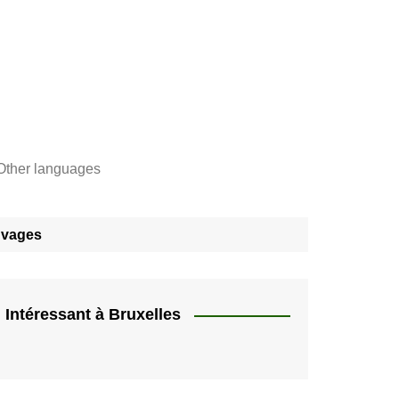
Other languages
Français
"
auvages
Català
"]
Nederlands
e,
English
Intéressant à Bruxelles
rs
Español
quer
HU
Deutsch