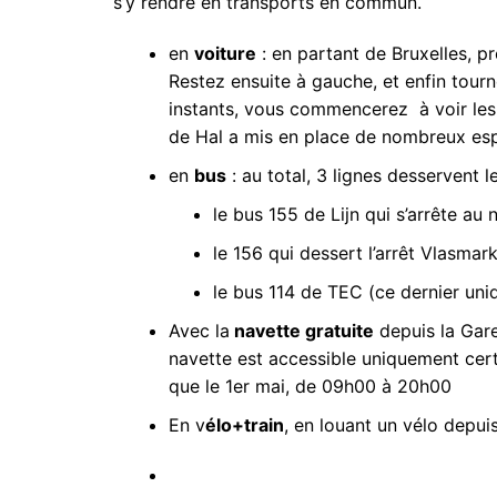
s’y rendre en transports en commun.
en
voiture
: en partant de Bruxelles, pre
Restez ensuite à gauche, et enfin tou
instants, vous commencerez à voir le
de Hal a mis en place de nombreux esp
en
bus
: au total, 3 lignes desservent l
le bus 155 de Lijn qui s’arrête au 
le 156 qui dessert l’arrêt Vlasmark
le bus 114 de TEC (ce dernier un
Avec la
navette gratuite
depuis la Gare
navette est accessible uniquement certai
que le 1er mai, de 09h00 à 20h00
En v
élo+train
, en louant un vélo depuis