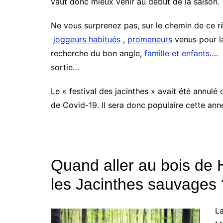
vaut donc mieux venir au début de la saison.
Ne vous surprenez pas, sur le chemin de ce r
joggeurs habitués
,
promeneurs
venus pour la
recherche du bon angle,
famille et enfants
…. 
sortie…
Le « festival des jacinthes » avait été annul
de Covid-19. Il sera donc populaire cette ann
Quand aller au bois de 
les Jacinthes sauvages 
La