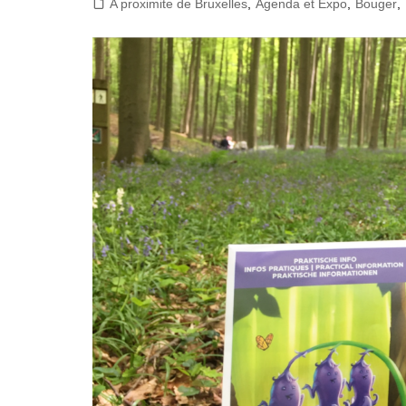
A proximite de Bruxelles
,
Agenda et Expo
,
Bouger
,
Bruxelles quand il pleut
💰 Activités 
Acheter en ligne à Bruxelle
Les meilleurs endroits de
Bruxelles
Acheter local à Bruxelles
Bruxelles
🏛️ Monument
Bruxelles BIO!
Brusselslife
touristiques
meilleurs monum
touristiques à vi
Bruxelles
🌳 Nature, P
Bruxelles
🎨 Musées e
Galleries
Dé
meilleurs musée
Visiter à Bruxel