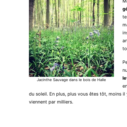
M
g
te
ma
in
a
to
Pe
nu
le
Jacinthe Sauvage dans le bois de Halle
en
du soleil. En plus, plus vous êtes tôt, moins 
viennent par milliers.