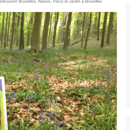
Découvrir Bruxelles
,
Nature, Parcs et Jardin à Bruxelles
gratuites à
s
s et attractions
Découvrez les
ents et attractions
siter et voir à
arcs et Jardin à
t
couvez les
s et galleries à
les