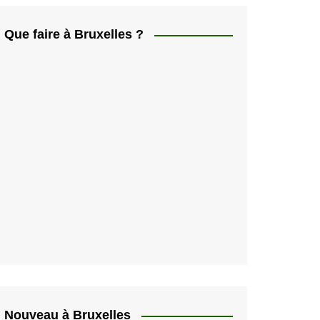
ελληνικά
日本人
Que faire à Bruxelles ?
Svenska
Italiano
한국인
Portugués
Polski
Nouveau à Bruxelles