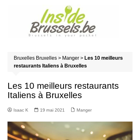
A
l
l
e
r
a
u
Bruxelles
Bruxelles
>
Manger
>
Les 10 meilleurs
c
restaurants Italiens à Bruxelles
o
n
t
Les 10 meilleurs restaurants
e
Italiens à Bruxelles
n
u
Isaac K
19 mai 2021
Manger