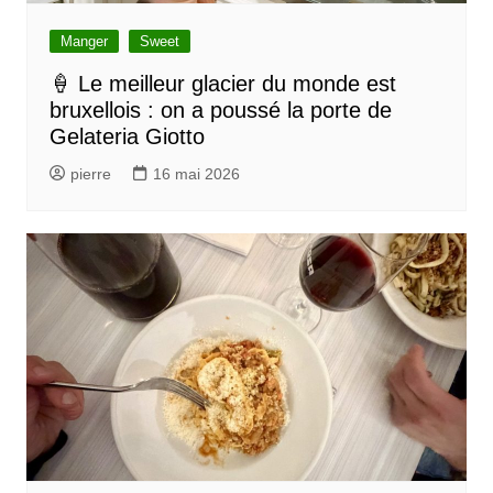
e
l
Manger
Sweet
’
🍦 Le meilleur glacier du monde est
bruxellois : on a poussé la porte de
a
Gelateria Giotto
r
pierre
16 mai 2026
t
i
c
l
e