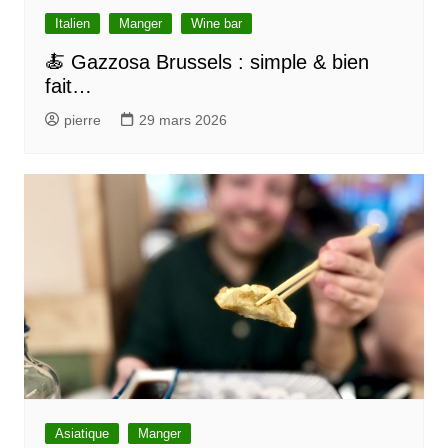
Italien
Manger
Wine bar
🍝 Gazzosa Brussels : simple & bien
fait…
pierre
29 mars 2026
Asiatique
Manger