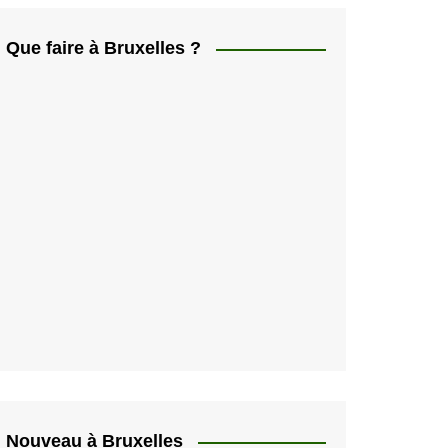
ελληνικά
日本人
Que faire à Bruxelles ?
Svenska
Italiano
한국인
Portugués
Polski
Nouveau à Bruxelles