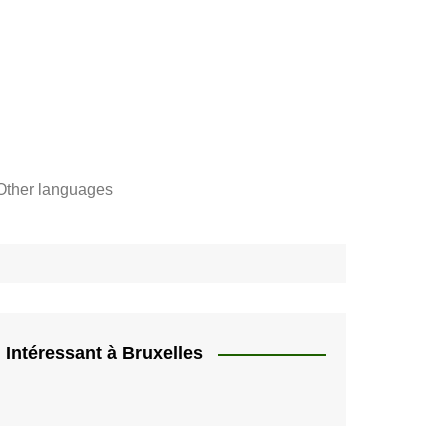
Other languages
Français
"
Català
"]
Nederlands
e,
English
Intéressant à Bruxelles
rs
Español
quer
HU
Deutsch