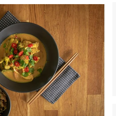
gratuites à
s
s et attractions
Découvrez les
ents et attractions
siter et voir à
arcs et Jardin à
t
couvez les
s et galleries à
les