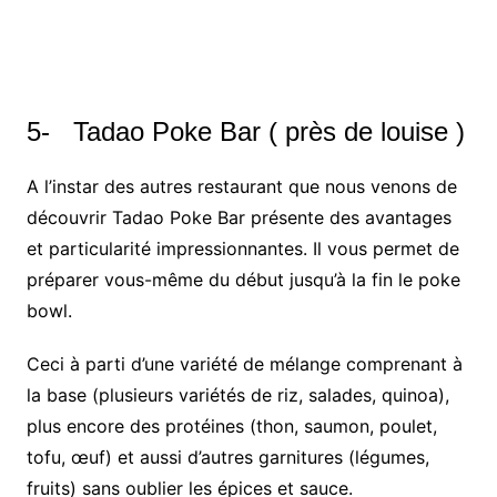
5-
Tadao Poke Bar
( près de louise )
A l’instar des autres restaurant que nous venons de
découvrir Tadao Poke Bar présente des avantages
et particularité impressionnantes. Il vous permet de
préparer vous-même du début jusqu’à la fin le poke
bowl.
Ceci à parti d’une variété de mélange comprenant à
la base (plusieurs variétés de riz, salades, quinoa),
plus encore des protéines (thon, saumon, poulet,
tofu, œuf) et aussi d’autres garnitures (légumes,
fruits) sans oublier les épices et sauce.