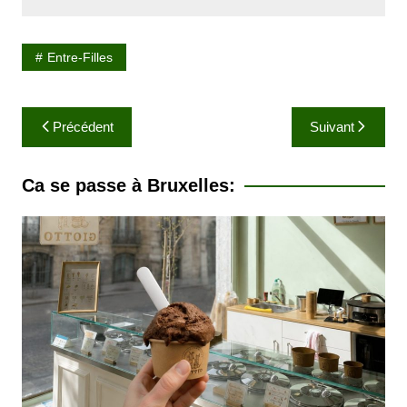
Entre-Filles
N
Précédent
Suivant
a
v
Ca se passe à Bruxelles:
i
g
a
t
i
o
n
d