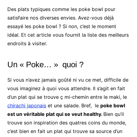
Des plats typiques comme les poke bowl pour
satisfaire nos diverses envies. Avez-vous déjà
essayé les poke bowl ? Si non, c’est le moment
idéal. Et cet article vous fournit la liste des meilleurs
endroits à visiter.
Un « Poke… » quoi ?
Si vous n’avez jamais goûté ni vu ce met, difficile de
vous imaginez à quoi vous attendre. Il s’agit en fait
d’un plat qui se trouve ç mi-chemin entre le maki, le
chirachi japonais
et une salade. Bref, le
poke bowl
est un véritable plat qui se veut healthy.
Bien qu’il
trouve son inspiration des quatres coins du monde,
c’est bien en fait un plat qui trouve sa source d’un