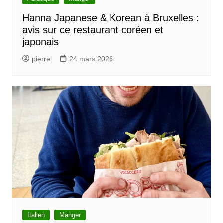
Hanna Japanese & Korean à Bruxelles :
avis sur ce restaurant coréen et
japonais
pierre
24 mars 2026
Italien
Manger