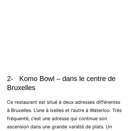
2-
Komo Bowl
– dans le centre de
Bruxelles
Ce restaurant est situé à deux adresses différentes
à Bruxelles. L’une à Ixelles et l’autre à Waterloo. Très
fréquenté, c’est une adresse qui continue son
ascension dans une grande variété de plats. Un