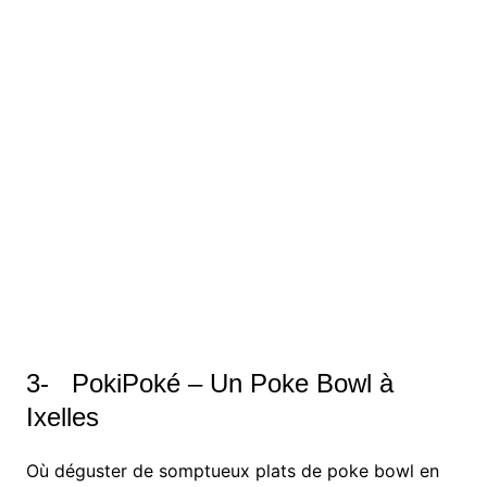
3-
PokiPoké
– Un Poke Bowl à
Ixelles
Où déguster de somptueux plats de poke bowl en