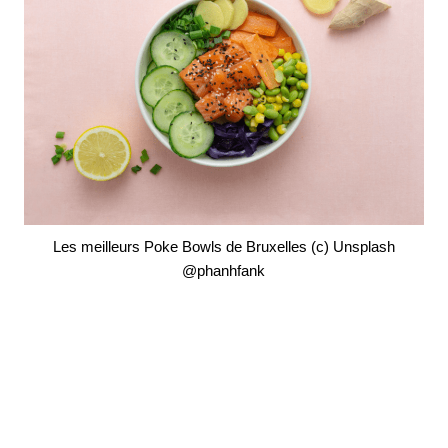
Les meilleurs Poke Bowls de Bruxelles (c) Unsplash
@phanhfank