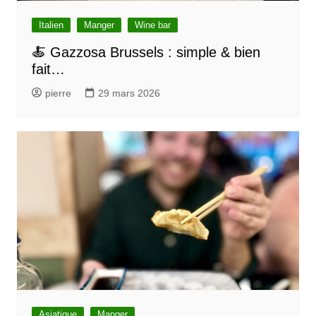
Italien
Manger
Wine bar
🍝 Gazzosa Brussels : simple & bien
fait…
pierre
29 mars 2026
Asiatique
Manger