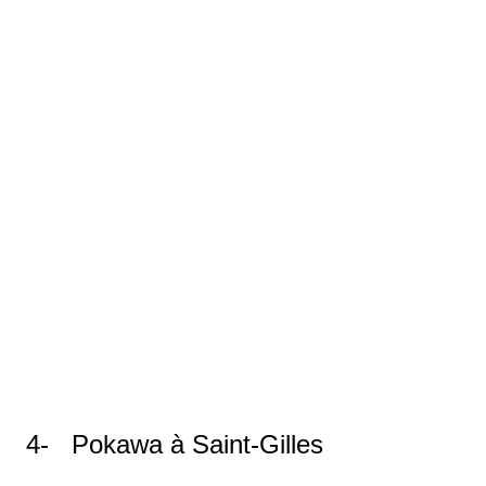
4-
Pokawa
à Saint-Gilles