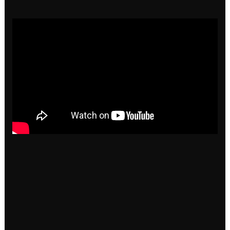
le développement rapide de l’industrie.
4- Loft
Connaissez les dangers qui vous entourent et soyez
aussi prudent que possible pour protéger votre vie.
C’est la leçon que vous apporte cette histoire. C’est
le secret de cinq hommes mariés qui partagent un