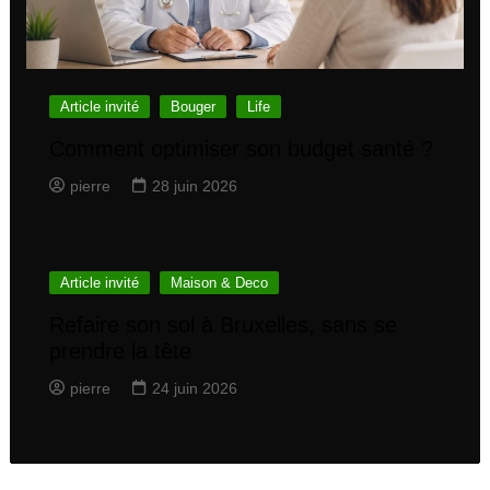
Article invité
Bouger
Life
Comment optimiser son budget santé ?
pierre
28 juin 2026
Article invité
Maison & Deco
Refaire son sol à Bruxelles, sans se
prendre la tête
pierre
24 juin 2026