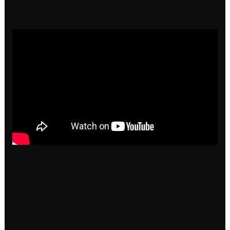
que la vie est pleine de choses surprenantes.
6 – Dikkenek 2006
Si vous n’avez encore jamais vu Dikkenek, sachez
que c’est est le film bruxellois de référence. C’est
pourquoi il a été tourné à Bruxelles. Vous y