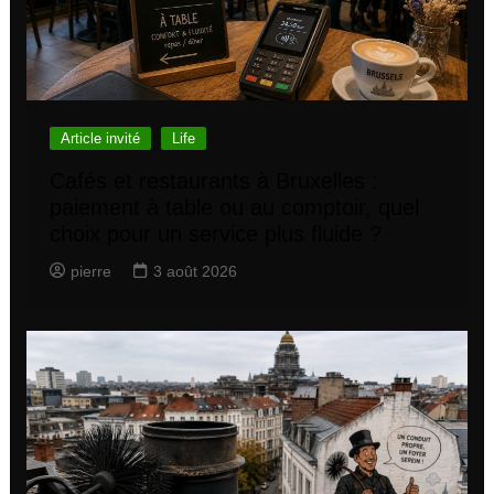
Article invité
Life
Cafés et restaurants à Bruxelles :
paiement à table ou au comptoir, quel
choix pour un service plus fluide ?
pierre
3 août 2026