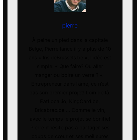
pierre
À peine un pied dans la capitale
Belge, Pierre lance il y a plus de 10
ans « InsideBrussels.be », l’idée est
simple: « Que faire? Où aller
manger ou boire un verre ? « .
Entrepreneur dans l’âme, ce n’est
pas son premier projet! Loin de là.
EatLocal.io; KingCard.be,
Bricabrac.be … Comme le vin,
avec le temps le projet se bonifie!
Pierre n’hésite pas à partager ses
coups de cœur et ses meilleures