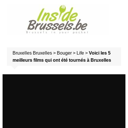
A
l
l
e
r
a
u
Bruxelles
Bruxelles
>
Bouger
>
Life
>
Voici les 5
c
meilleurs films qui ont été tournés à Bruxelles
o
n
t
Voici les 5 meilleurs films qui
e
ont été tournés à Bruxelles
n
u
pierre
11 avril 2022
Life