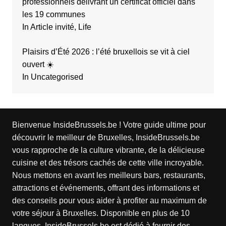
professionnels délivrant un certificat officiel dans
les 19 communes
In Article invité, Life
Plaisirs d’Été 2026 : l’été bruxellois se vit à ciel
ouvert ☀️
In Uncategorised
Bienvenue InsideBrussels.be ! Votre guide ultime pour
découvrir le meilleur de Bruxelles, InsideBrussels.be
vous rapproche de la culture vibrante, de la délicieuse
cuisine et des trésors cachés de cette ville incroyable.
Nous mettons en avant les meilleurs bars, restaurants,
attractions et événements, offrant des informations et
des conseils pour vous aider à profiter au maximum de
votre séjour à Bruxelles. Disponible en plus de 10
langues, InsideBrussels.be est dédié à fournir des