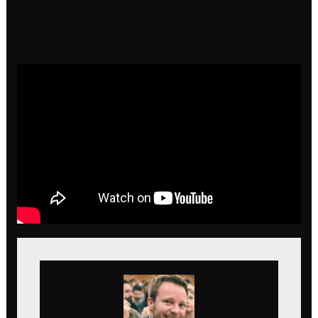
appercevrez la Place Poelaert, les abatoires
d’anderlect et aussi la rue royale. Préparez votre
dictionnaire d’expressions belges
, le film en regorge