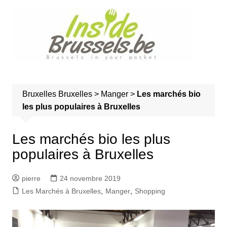
A
l
l
e
r
a
u
Bruxelles
Bruxelles
>
Manger
>
Les marchés bio
c
les plus populaires à Bruxelles
o
n
t
Les marchés bio les plus
e
populaires à Bruxelles
n
u
pierre
24 novembre 2019
Les Marchés à Bruxelles
,
Manger
,
Shopping