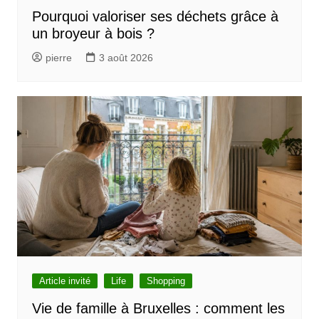
’
Pourquoi valoriser ses déchets grâce à
un broyeur à bois ?
a
r
pierre
3 août 2026
t
i
c
l
e
Article invité
Life
Shopping
Vie de famille à Bruxelles : comment les