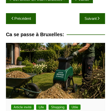
N
Précédent
Suivant
a
v
Ca se passe à Bruxelles:
i
g
a
t
i
o
n
d
e
l
Article invité
Life
Shopping
Utile