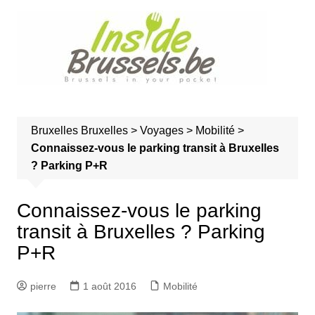
A
l
l
e
r
a
u
Bruxelles
Bruxelles
>
Voyages
>
Mobilité
>
c
Connaissez-vous le parking transit à Bruxelles
o
? Parking P+R
n
t
e
Connaissez-vous le parking
n
transit à Bruxelles ? Parking
u
P+R
pierre
1 août 2016
Mobilité