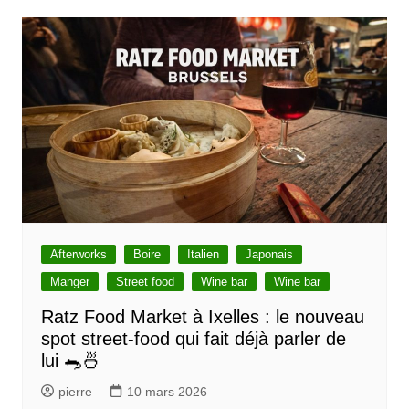
Afterworks
Boire
Italien
Japonais
Manger
Street food
Wine bar
Wine bar
Ratz Food Market à Ixelles : le nouveau
spot street-food qui fait déjà parler de
lui 🐀🍜
pierre
10 mars 2026