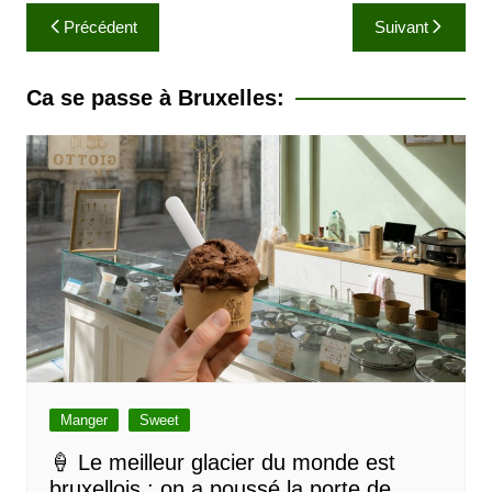
N
Précédent
Suivant
a
v
Ca se passe à Bruxelles:
i
g
a
t
i
o
n
d
e
l
Manger
Sweet
’
🍦 Le meilleur glacier du monde est
bruxellois : on a poussé la porte de