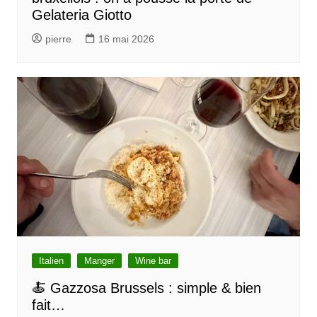
a
Gelateria Giotto
r
pierre
16 mai 2026
t
i
c
l
e
Italien
Manger
Wine bar
🍝 Gazzosa Brussels : simple & bien
fait…