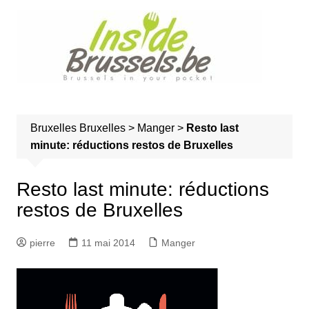
A
l
l
e
r
a
u
Bruxelles
Bruxelles
>
Manger
>
Resto last
c
minute: réductions restos de Bruxelles
o
n
t
Resto last minute: réductions
e
restos de Bruxelles
n
u
pierre
11 mai 2014
Manger