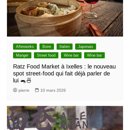
Afterworks
Boire
Italien
Japonais
Manger
Street food
Wine bar
Wine bar
Ratz Food Market à Ixelles : le nouveau
spot street-food qui fait déjà parler de
lui 🐀🍜
pierre
10 mars 2026