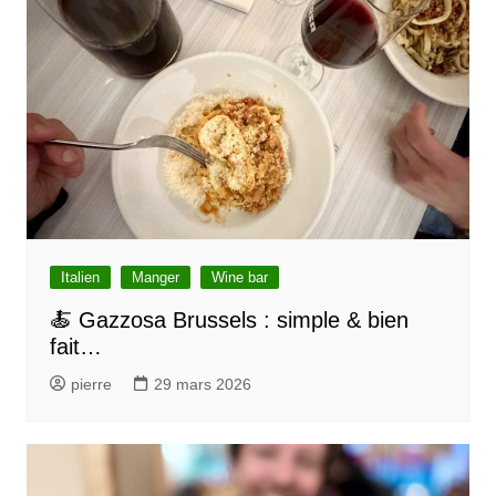
c
l
e
Italien
Manger
Wine bar
🍝 Gazzosa Brussels : simple & bien
fait…
pierre
29 mars 2026