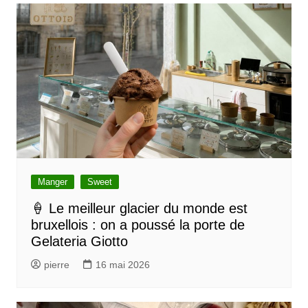
g
a
t
i
o
n
d
e
l
Manger
Sweet
’
🍦 Le meilleur glacier du monde est
bruxellois : on a poussé la porte de
a
Gelateria Giotto
r
pierre
16 mai 2026
t
i