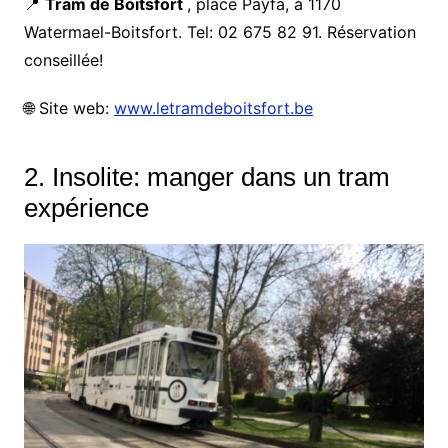
📍
Tram de Boitsfort
, place Payfa, à 1170
Watermael-Boitsfort. Tel: 02 675 82 91. Réservation
conseillée!
🌐 Site web:
www.letramdeboitsfort.be
2. Insolite: manger dans un tram
expérience