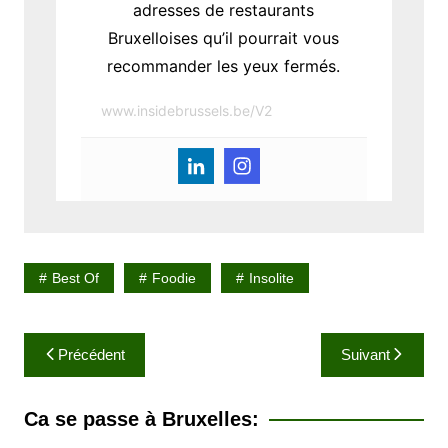
adresses de restaurants
Bruxelloises qu’il pourrait vous
recommander les yeux fermés.
www.insidebrussels.be/V2
Best Of
Foodie
Insolite
N
Précédent
Suivant
a
v
Ca se passe à Bruxelles:
i