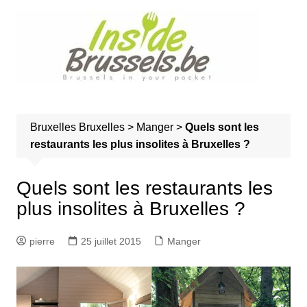
A
l
l
e
r
a
u
Bruxelles
Bruxelles
>
Manger
>
Quels sont les
c
restaurants les plus insolites à Bruxelles ?
o
n
t
Quels sont les restaurants les
e
plus insolites à Bruxelles ?
n
u
pierre
25 juillet 2015
Manger