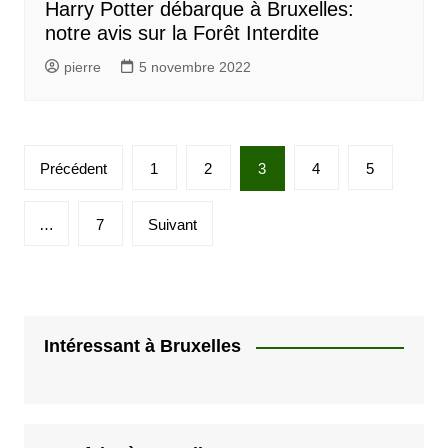
Harry Potter débarque à Bruxelles:
notre avis sur la Forêt Interdite
pierre
5 novembre 2022
P
Précédent
1
2
3
4
5
a
g
…
7
Suivant
i
n
a
t
Intéressant à Bruxelles
i
o
n