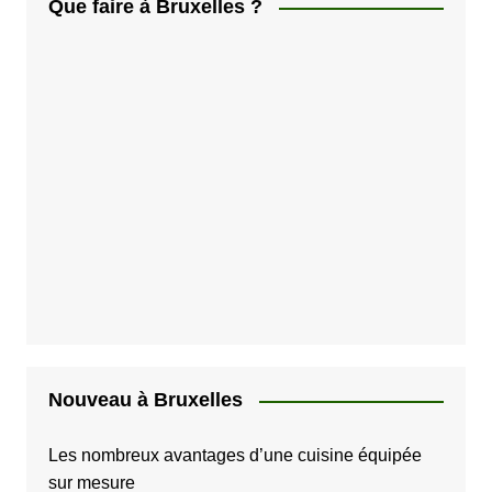
Que faire à Bruxelles ?
d
e
s
p
u
b
l
i
c
a
t
i
Nouveau à Bruxelles
o
Les nombreux avantages d’une cuisine équipée
n
sur mesure