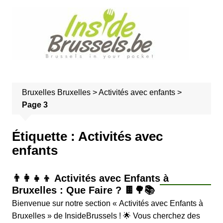
A
l
l
e
r
a
u
Bruxelles
Bruxelles
>
Activités avec enfants
>
c
Page 3
o
n
t
Étiquette :
Activités avec
e
enfants
n
u
👨‍👩‍👧‍👦 Activités avec Enfants à
Bruxelles : Que Faire ? 🍫🌳📚
Bienvenue sur notre section « Activités avec Enfants à
Bruxelles » de InsideBrussels ! 🌟 Vous cherchez des