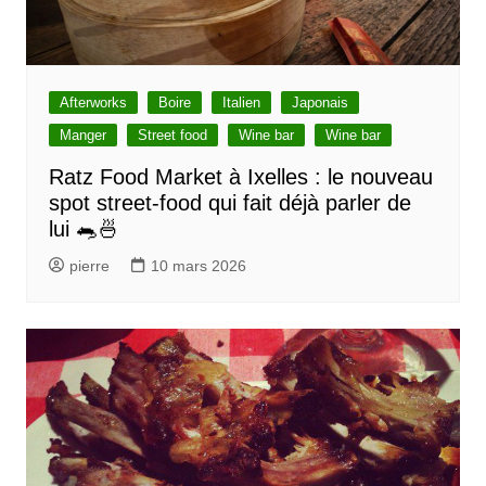
Afterworks
Boire
Italien
Japonais
Manger
Street food
Wine bar
Wine bar
Ratz Food Market à Ixelles : le nouveau
spot street-food qui fait déjà parler de
lui 🐀🍜
pierre
10 mars 2026