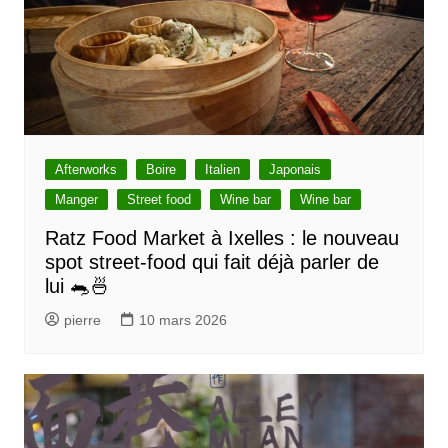
Afterworks
Boire
Italien
Japonais
Manger
Street food
Wine bar
Wine bar
Ratz Food Market à Ixelles : le nouveau
spot street-food qui fait déjà parler de
lui 🐀🍜
pierre
10 mars 2026