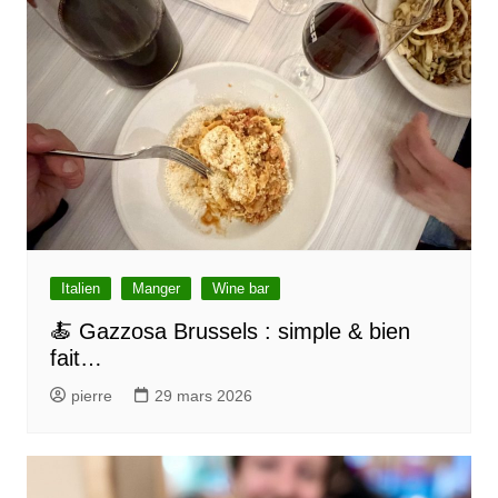
c
l
e
Italien
Manger
Wine bar
🍝 Gazzosa Brussels : simple & bien
fait…
pierre
29 mars 2026