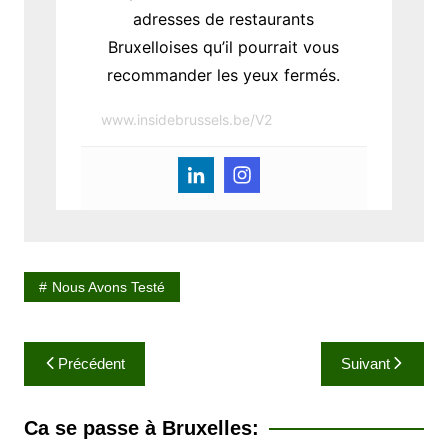
adresses de restaurants
Bruxelloises qu’il pourrait vous
recommander les yeux fermés.
www.insidebrussels.be/V2
Nous Avons Testé
N
Précédent
Suivant
a
v
Ca se passe à Bruxelles: