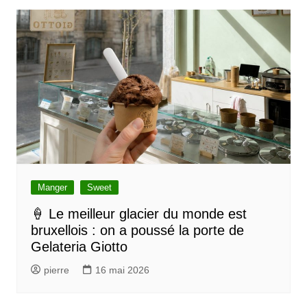
i
g
a
t
i
o
n
d
e
l
Manger
Sweet
’
🍦 Le meilleur glacier du monde est
bruxellois : on a poussé la porte de
a
Gelateria Giotto
r
pierre
16 mai 2026
t
i