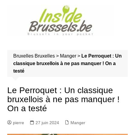
A
l
l
e
r
a
u
Bruxelles
Bruxelles
>
Manger
>
Le Perroquet : Un
c
classique bruxellois à ne pas manquer ! On a
o
testé
n
t
e
Le Perroquet : Un classique
n
bruxellois à ne pas manquer !
u
On a testé
pierre
27 juin 2024
Manger