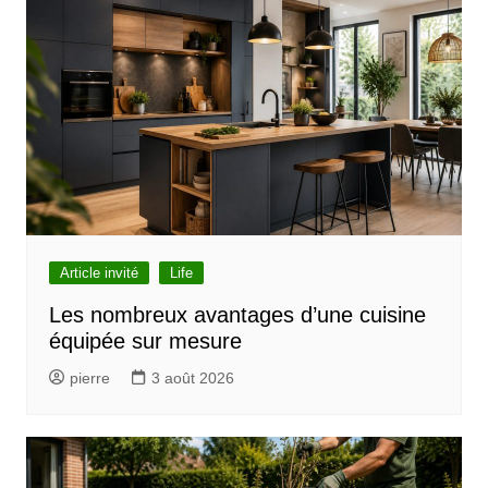
g
a
t
i
o
n
d
e
l
Article invité
Life
’
Les nombreux avantages d’une cuisine
équipée sur mesure
a
r
pierre
3 août 2026
t
i
c