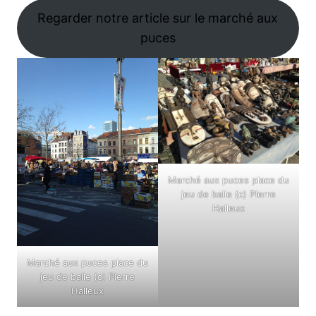
Regarder notre article sur le marché aux
puces
Marché aux puces place du
jeu de balle (c) PIerre
Halleux
Marché aux puces place du
jeu de balle (c) PIerre
Halleux