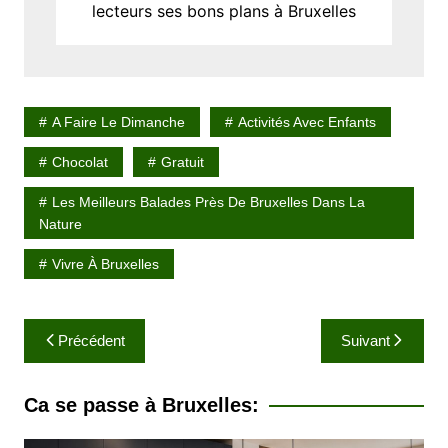
lecteurs ses bons plans à Bruxelles
A Faire Le Dimanche
Activités Avec Enfants
Chocolat
Gratuit
Les Meilleurs Balades Près De Bruxelles Dans La
Nature
Vivre À Bruxelles
N
Précédent
Suivant
a
v
Ca se passe à Bruxelles:
i