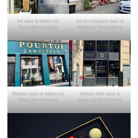
Art dans le Sablon (c)
Art et Antiquaire dans le
Photo Pierre Halleux
Sablon (c) Photo Pierre
Halleux
Bijoutier dans le Sablon (c)
Gallerie d’ARt dans le
Photo Pierre Halleux
sablon (c) Photo Pierre
Halleux