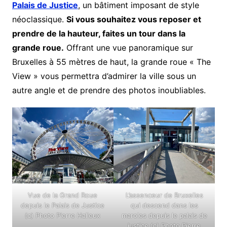
Palais de Justice
, un bâtiment imposant de style
néoclassique.
Si vous souhaitez vous reposer et
prendre de la hauteur, faites un tour dans la
grande roue.
Offrant une vue panoramique sur
Bruxelles à 55 mètres de haut, la grande roue « The
View » vous permettra d’admirer la ville sous un
autre angle et de prendre des photos inoubliables.
Vue de la Grand Roue
L’assenceur de Bruxelles
depuis le Palais de Justice
qui descend dans les
(c) Photo Pierre Halleux
maroles depuis le palais de
justice (c) Photo Pierre