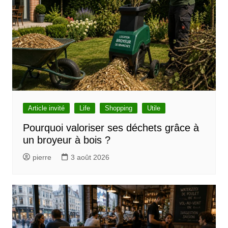
l
e
Article invité
Life
Shopping
Utile
Pourquoi valoriser ses déchets grâce à
un broyeur à bois ?
pierre
3 août 2026