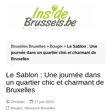
A
l
l
e
r
a
u
Bruxelles
Bruxelles
>
Bouger
>
Le Sablon : Une
c
journée dans un quartier chic et charmant de
o
Bruxelles
n
t
e
Le Sablon : Une journée dans
n
un quartier chic et charmant de
u
Bruxelles
Christian
27 juin 2024
Bouger
,
Découvrir Bruxelles