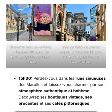
Bruxelles avec les enfants
Vue du Palais de justice
– Parcours BD dans les
depuis le Parcours BD dans
Maroles (c) Photos Pierre
les Maroles (c) Photos
Halleux
Pierre Halleux
15h30:
Perdez-vous dans les
rues sinueuses
des Marolles et laissez-vous charmer par son
atmosphère authentique et bohème
.
Découvrez ses
boutiques vintage, ses
brocantes
et ses
cafés pittoresques