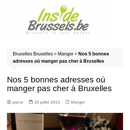
A
l
l
e
r
a
u
Bruxelles
Bruxelles
>
Manger
>
Nos 5 bonnes
c
adresses où manger pas cher à Bruxelles
o
n
t
Nos 5 bonnes adresses où
e
manger pas cher à Bruxelles
n
u
pierre
18 juillet 2013
Manger