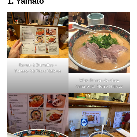
1. Yamato
Ramen à Bruxelles –
Yamato (c) Piere Halleux
Miso Ramen de chez
Yamato (c) PIerre Halleux