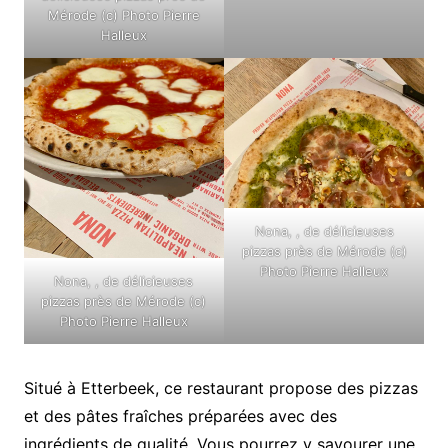
Mérode (c) Photo Pierre
Halleux
Nona, , de délicieuses
pizzas près de Mérode (c)
Photo Pierre Halleux
Nona, , de délicieuses
pizzas près de Mérode (c)
Photo Pierre Halleux
Situé à Etterbeek, ce restaurant propose des pizzas
et des pâtes fraîches préparées avec des
ingrédients de qualité. Vous pourrez y savourer une