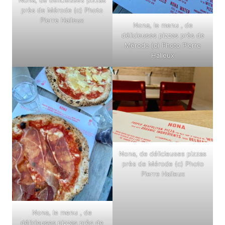
Nona, de délicieuses pizzas
près de Mérode (c) Photo
Pierre Halleux
Nona, le menu , de
délicieuses pizzas près de
Mérode (c) Photo Pierre
Halleux
Nona, de délicieuses pizzas
près de Mérode (c) Photo
Pierre Halleux
Nona, le menu , de
délicieuses pizzas près de