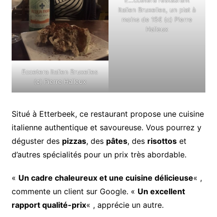
E…ccetera restaurant
Italien Bruxelles, un plat à
moins de 15€ (c) Pierre
Halleux
Eccetera Italien Bruxelles
(c) Pierre Halleux
Situé à Etterbeek, ce restaurant propose une cuisine
italienne authentique et savoureuse. Vous pourrez y
déguster des
pizzas
, des
pâtes
, des
risottos
et
d’autres spécialités pour un prix très abordable.
«
Un cadre chaleureux et une cuisine délicieuse
« ,
commente un client sur Google. «
Un excellent
rapport qualité-prix
« , apprécie un autre.