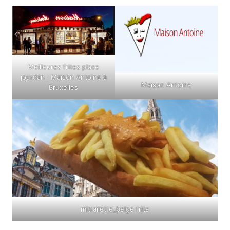
Meilleures frites place
jourdan : Maison Antoine à
Maison Antoine
Bruxelles
mitrailette_belge frite