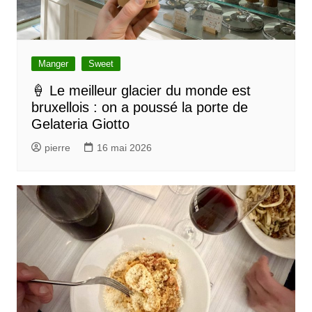
n
d
e
l
Manger
Sweet
’
🍦 Le meilleur glacier du monde est
bruxellois : on a poussé la porte de
a
Gelateria Giotto
r
pierre
16 mai 2026
t
i
c
l
e