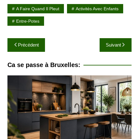
A Faire Quand Il Pleut
Activités Avec Enfants
Entre-Potes
N
Précédent
Suivant
a
v
Ca se passe à Bruxelles:
i
g
a
t
i
o
n
d