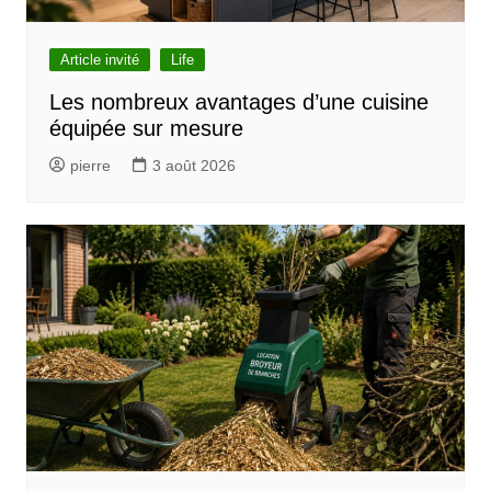
e
l
Article invité
Life
’
Les nombreux avantages d’une cuisine
équipée sur mesure
a
r
pierre
3 août 2026
t
i
c
l
e