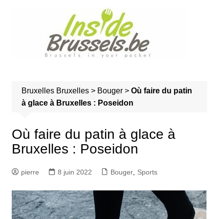
A
l
l
e
r
a
u
Bruxelles
Bruxelles
>
Bouger
>
Où faire du patin
c
à glace à Bruxelles : Poseidon
o
n
t
Où faire du patin à glace à
e
Bruxelles : Poseidon
n
u
pierre
8 juin 2022
Bouger
,
Sports