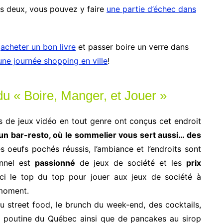
es deux, vous pouvez y faire
une partie d’échec dans
s
acheter un bon livre
et passer boire un verre dans
une journée shopping en ville
!
du « Boire, Manger, et Jouer »
us de jeux vidéo en tout genre ont conçus cet endroit
un bar-resto, où le sommelier vous sert aussi… des
es oeufs pochés réussis, l’ambiance et l’endroits sont
onnel est
passionné
de jeux de société et les
prix
i le top du top pour jouer aux jeux de société à
 moment.
u street food, le brunch du week-end, des cocktails,
re poutine du Québec ainsi que de pancakes au sirop