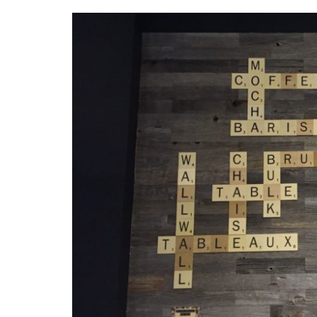
Bruxelles quand il pleut
💰 Act
Acheter en ligne à Bru
Les meilleurs endroits de
Bruxe
Acheter local à Bruxel
Bruxelles
🏛️ M
Bruxelles BIO!
Brusselslife
touris
meilleu
touristi
Bruxel
🌳 Nat
Bruxe
🎨 Mu
Galler
meilleu
Visiter