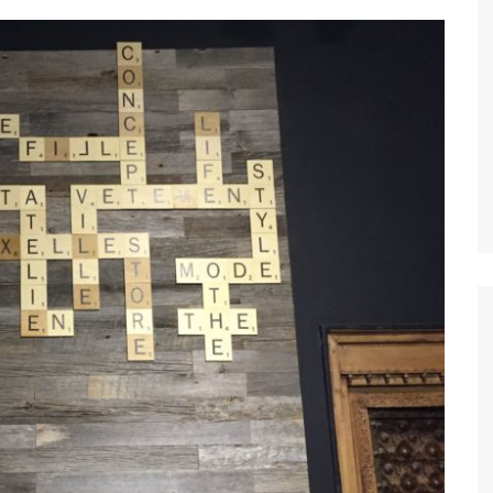
ivités gratuites à
xelles
lles
les
onuments et attractions
tiques
Découvrez les
rs monuments et attractions
ques à visiter et voir à
les
ure, Parcs et Jardin à
lles
sées et
ies
Découvez les
rs musées et galleries à
 à Bruxelles