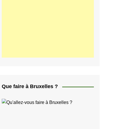
ελληνικά
日本人
Svenska
Italiano
한국인
Portugués
Polski
Que faire à Bruxelles ?