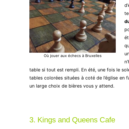
d
te
d
po
ét
qu
u
Où jouer aux échecs à Bruxelles
n’
table si tout est rempli. En été, une fois le s
tables colorées situées à coté de l’église en
un large choix de bières vous y attend.
3. Kings and Queens Cafe