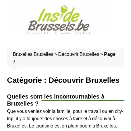
A
l
l
e
r
a
u
Bruxelles
Bruxelles
>
Découvrir Bruxelles
>
Page
c
7
o
n
t
Catégorie :
Découvrir Bruxelles
e
n
Quelles sont les incontournables à
u
Bruxelles ?
Que vous veniez voir la famille, pour le travail ou en city-
trip, il y a toujours des choses à faire et à découvrir à
Bruxelles. Le tourisme est en plein boom à Bruxelles.