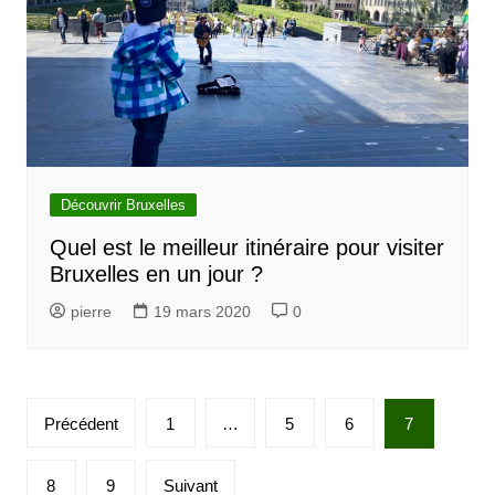
Découvrir Bruxelles
Quel est le meilleur itinéraire pour visiter
Bruxelles en un jour ?
pierre
19 mars 2020
0
P
Précédent
1
…
5
6
7
a
g
8
9
Suivant