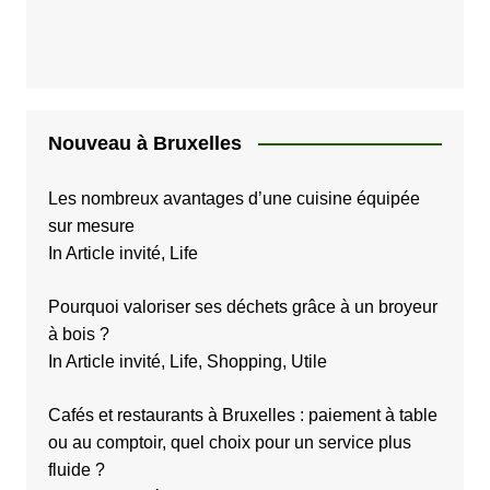
i
c
a
t
i
Nouveau à Bruxelles
o
Les nombreux avantages d’une cuisine équipée
n
sur mesure
s
In Article invité, Life
Pourquoi valoriser ses déchets grâce à un broyeur
à bois ?
In Article invité, Life, Shopping, Utile
Cafés et restaurants à Bruxelles : paiement à table
ou au comptoir, quel choix pour un service plus
fluide ?